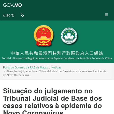
Portal
do
Governo
30°C
da
RAE
de
Macau
Portal do Governo da RAE de Macau
Notícias
Situação do julgamento no Tribunal Judicial de Base dos casos relativos à epidemia
do Novo Coronavírus
Situação do julgamento no
Tribunal Judicial de Base dos
casos relativos à epidemia do
Novo Coronavírus