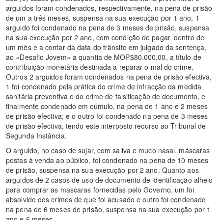
arguidos foram condenados, respectivamente, na pena de prisão
de um a três meses, suspensa na sua execução por 1 ano; 1
arguido foi condenado na pena de 3 meses de prisão, suspensa
na sua execução por 2 ano, com condição de pagar, dentro de
um mês e a contar da data do trânsito em julgado da sentença,
ao «Desafio Jovem» a quantia de MOP$80.000,00, a título de
contribuição monetária destinada a reparar o mal do crime.
Outros 2 arguidos foram condenados na pena de prisão efectiva,
1 foi condenado pela prática do crime de infracção da medida
sanitária preventiva e do crime de falsificação de documento, e
finalmente condenado em cúmulo, na pena de 1 ano e 2 meses
de prisão efectiva; e o outro foi condenado na pena de 3 meses
de prisão efectiva, tendo este interposto recurso ao Tribunal de
Segunda Instância.
O arguido, no caso de sujar, com saliva e muco nasal, máscaras
postas à venda ao público, foi condenado na pena de 10 meses
de prisão, suspensa na sua execução por 2 ano. Quanto aos
arguidos de 2 casos de uso de documento de identificação alheio
para comprar as mascaras fornecidas pelo Governo, um foi
absolvido dos crimes de que foi acusado e outro foi condenado
na pena de 6 meses de prisão, suspensa na sua execução por 1
ano e 6 meses.