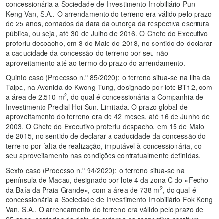
concessionária a Sociedade de Investimento Imobiliário Pun
Keng Van, S.A.. O arrendamento do terreno era válido pelo prazo
de 25 anos, contados da data da outorga da respectiva escritura
pública, ou seja, até 30 de Julho de 2016. O Chefe do Executivo
proferiu despacho, em 3 de Maio de 2018, no sentido de declarar
a caducidade da concessão do terreno por seu não
aproveitamento até ao termo do prazo do arrendamento.
Quinto caso (Processo n.º 85/2020): o terreno situa-se na ilha da
Taipa, na Avenida de Kwong Tung, designado por lote BT12, com
2
a área de 2.510 m
, do qual é concessionária a Companhia de
Investimento Predial Hoi Sun, Limitada. O prazo global de
aproveitamento do terreno era de 42 meses, até 16 de Junho de
2003. O Chefe do Executivo proferiu despacho, em 15 de Maio
de 2015, no sentido de declarar a caducidade da concessão do
terreno por falta de realização, imputável à concessionária, do
seu aproveitamento nas condições contratualmente definidas.
Sexto caso (Processo n.º 94/2020): o terreno situa-se na
península de Macau, designado por lote 4 da zona C do «Fecho
2
da Baía da Praia Grande», com a área de 738 m
, do qual é
concessionária a Sociedade de Investimento Imobiliário Fok Keng
Van, S.A.. O arrendamento do terreno era válido pelo prazo de