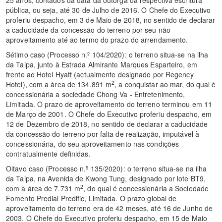
25 anos, contados da data da outorga da respectiva escritura
pública, ou seja, até 30 de Julho de 2016. O Chefe do Executivo
proferiu despacho, em 3 de Maio de 2018, no sentido de declarar
a caducidade da concessão do terreno por seu não
aproveitamento até ao termo do prazo do arrendamento.
Sétimo caso (Processo n.º 104/2020): o terreno situa-se na ilha
da Taipa, junto à Estrada Almirante Marques Esparteiro, em
frente ao Hotel Hyatt (actualmente designado por Regency
2
Hotel), com a área de 134.891 m
, a conquistar ao mar, do qual é
concessionária a sociedade Chong Va - Entretenimento,
Limitada. O prazo de aproveitamento do terreno terminou em 11
de Março de 2001. O Chefe do Executivo proferiu despacho, em
12 de Dezembro de 2018, no sentido de declarar a caducidade
da concessão do terreno por falta de realização, imputável à
concessionária, do seu aproveitamento nas condições
contratualmente definidas.
Oitavo caso (Processo n.º 135/2020): o terreno situa-se na ilha
da Taipa, na Avenida de Kwong Tung, designado por lote BT9,
2
com a área de 7.731 m
, do qual é concessionária a Sociedade
Fomento Predial Predific, Limitada. O prazo global de
aproveitamento do terreno era de 42 meses, até 16 de Junho de
2003. O Chefe do Executivo proferiu despacho, em 15 de Maio