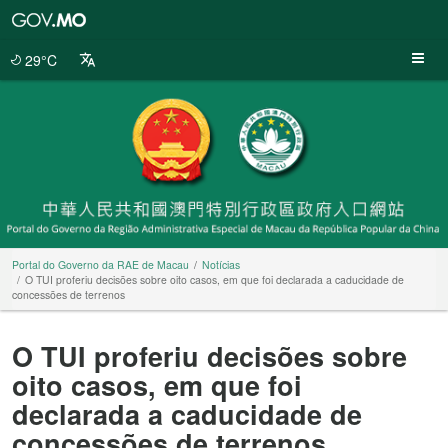
Portal
do
Governo
29°C
da
RAE
de
Macau
Portal do Governo da RAE de Macau
Notícias
O TUI proferiu decisões sobre oito casos, em que foi declarada a caducidade de
concessões de terrenos
O TUI proferiu decisões sobre
oito casos, em que foi
declarada a caducidade de
concessões de terrenos