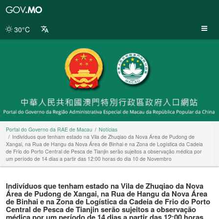
Portal
do
Governo
30°C
da
RAE
de
Macau
Portal do Governo da RAE de Macau
Notícias
Indivíduos que tenham estado na Vila de Zhuqiao da Nova Área de Pudong de
Xangai, na Rua de Hangu da Nova Área de Binhai e na Zona de Logística da Cadeia
de Frio do Porto Central de Pesca de Tianjin serão sujeitos a observação médica por
um período de 14 dias a partir das 12:00 horas do dia 10 de Novembro
Indivíduos que tenham estado na Vila de Zhuqiao da Nova
Área de Pudong de Xangai, na Rua de Hangu da Nova Área
de Binhai e na Zona de Logística da Cadeia de Frio do Porto
Central de Pesca de Tianjin serão sujeitos a observação
médica por um período de 14 dias a partir das 12:00 horas