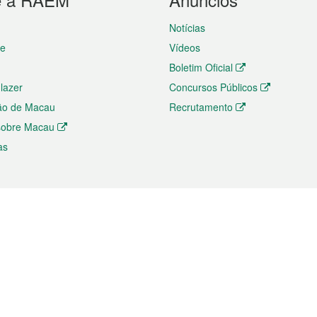
Notícias
te
Vídeos
Boletim Oficial
 lazer
Concursos Públicos
ão de Macau
Recrutamento
 sobre Macau
as
ios e comércio
Directório
 e Investimento
Directório de Aplicações para T
o Comércio e Convenções em
Directório de Redes Sociais
Directório de Websites Temático
dades de Negócios e Serviços
Directório RSS