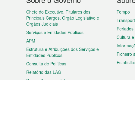
do
rodapé
Chefe do Executivo, Titulares dos
Tempo
Principais Cargos, Órgão Legislativo e
Transpor
Órgãos Judiciais
Feriados
Serviços e Entidades Públicos
Cultura e
APM
Informaç
Estrutura e Atribuições dos Serviços e
Ficheiro
Entidades Públicos
Estatístic
Consulta de Políticas
Relatório das LAG
Promoções especiais
Viagem
Negóc
Planear a sua viagem
Negócios
Descobrir Macau
Feiras d
Macau
Espectáculos e Entretenimento
Oportuni
Roteiro de Compras