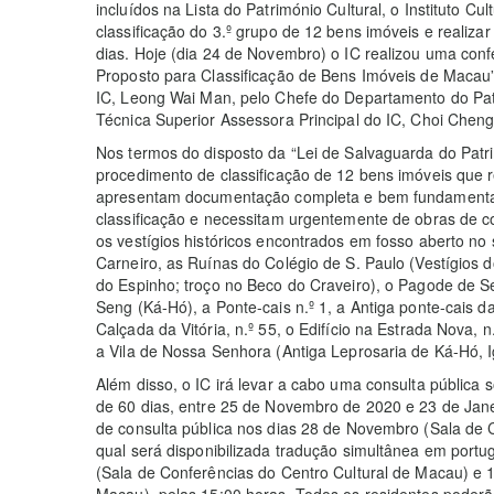
incluídos na Lista do Património Cultural, o Instituto Cul
classificação do 3.º grupo de 12 bens imóveis e realiz
dias. Hoje (dia 24 de Novembro) o IC realizou uma conf
Proposto para Classificação de Bens Imóveis de Macau”,
IC, Leong Wai Man, pelo Chefe do Departamento do Patr
Técnica Superior Assessora Principal do IC, Choi Chen
Nos termos do disposto da “Lei de Salvaguarda do Patri
procedimento de classificação de 12 bens imóveis que ref
apresentam documentação completa e bem fundamentad
classificação e necessitam urgentemente de obras de c
os vestígios históricos encontrados em fosso aberto no
Carneiro, as Ruínas do Colégio de S. Paulo (Vestígios d
do Espinho; troço no Beco do Craveiro), o Pagode de
Seng (Ká-Hó), a Ponte-cais n.º 1, a Antiga ponte-cais da
Calçada da Vitória, n.º 55, o Edifício na Estrada Nova, 
a Vila de Nossa Senhora (Antiga Leprosaria de Ká-Hó, 
Além disso, o IC irá levar a cabo uma consulta pública 
de 60 dias, entre 25 de Novembro de 2020 e 23 de Jan
de consulta pública nos dias 28 de Novembro (Sala de 
qual será disponibilizada tradução simultânea em port
(Sala de Conferências do Centro Cultural de Macau) e
Macau), pelas 15:00 horas. Todos os residentes poderã