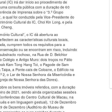
tural (IC) irá dar início ao procedimento de
ar uma consulta pública com a duração de 60
erência de imprensa sobre o “3.º Grupo
 a qual foi conduzida pela Vice-Presidente do
imónio Cultural do IC, Choi Kin Long, e pela
g Cheng.
mónio Cultural”, o IC dá abertura ao
lectem as características culturais locais,
a, cumprem todos os requisitos para a
onservação ou se encontram em risco, incluindo
 substracto rochoso, na Rua de D. Belchior
o Colégio e Antigo Muro: dois troços no Pátio
 Seak Kam Tong Hang Toi, o Pagode de Sam
 Taipa, a Ponte-cais de Coloane, o Edifício na
n.º 2, o Lar de Nossa Senhora da Misericórdia e
Igreja de Nossa Senhora das Dores).
sobre os bens imóveis referidos, com a duração
eiro de 2021, sendo ainda organizadas sessões
Conferências do Centro Cultural de Macau, na
uguês e em linguagem gestual), 12 de Dezembro
 19 de Dezembro (Auditório do Museu de
o apresentar as suas opiniões durante o