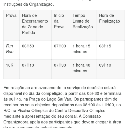
instruções da Organização.
Prova
Hora de
Início
Tempo
Hora de
Encerramento
da
Limite de
Finalização
da Zona de
Prova
Realização
Partida
F
un
06H50
07H00
1 hora 15
08H15
Run
minutos
10K
07H10
07H30
1 hora 40
09H10
minutos
Em relação ao armazenamento, o serviço de depósito estará
disponível no dia da competição, a partir das 05H30 e terminará
às 06H45, na Praça do Lago Sai Van. Os participantes têm de
recolher os seus objectos depositados das 08H00 às 11H00, no
R/C na Piscina Olímpica do Centro Desportivo Olímpico,
mediante a apresentação do seu dorsal. A Comissão
Organizadora apela aos participantes que devem chegar à área
de armazenamento antecipadamente.