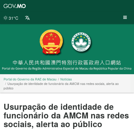
Portal
do
Governo
31°C
da
RAE
de
Macau
Portal do Governo da RAE de Macau
Notícias
Usurpação de identidade de funcionário da AMCM nas redes sociais, alerta ao
público
Usurpação de identidade de
funcionário da AMCM nas redes
sociais, alerta ao público