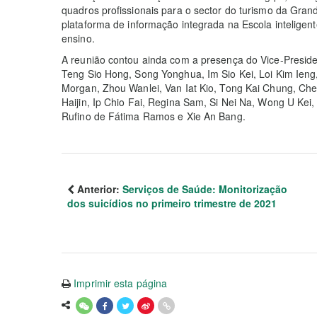
quadros profissionais para o sector do turismo da Gran
plataforma de informação integrada na Escola inteligent
ensino.
A reunião contou ainda com a presença do Vice-Presid
Teng Sio Hong, Song Yonghua, Im Sio Kei, Loi Kim Ieng
Morgan, Zhou Wanlei, Van Iat Kio, Tong Kai Chung, C
Haijin, Ip Chio Fai, Regina Sam, Si Nei Na, Wong U Ke
Rufino de Fátima Ramos e Xie An Bang.
Anterior:
Serviços de Saúde: Monitorização
dos suicídios no primeiro trimestre de 2021
Imprimir esta página