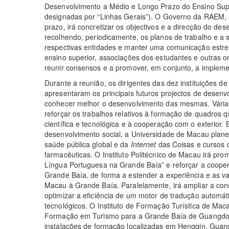
Desenvolvimento a Médio e Longo Prazo do Ensino Supe
designadas por “Linhas Gerais”). O Governo da RAEM, 
prazo, irá concretizar os objectivos e a direcção do des
recolhendo, periodicamente, os planos de trabalho e a 
respectivas entidades e manter uma comunicação estrei
ensino superior, associações dos estudantes e outras o
reunir consensos e a promover, em conjunto, a impleme
Durante a reunião, os dirigentes das dez instituições 
apresentaram os principais futuros projectos de desen
conhecer melhor o desenvolvimento das mesmas. Várias 
reforçar os trabalhos relativos à formação de quadros 
científica e tecnológica e à cooperação com o exterior
desenvolvimento social, a Universidade de Macau plane
saúde pública global e da
Internet
das Coisas e cursos d
farmacêuticas. O Instituto Politécnico de Macau irá pro
Língua Portuguesa na Grande Baía” e reforçar a cooper
Grande Baía, de forma a estender a experiência e as v
Macau à Grande Baía. Paralelamente, irá ampliar a co
optimizar a eficiência de um motor de tradução automáti
tecnológicos. O Instituto de Formação Turística de Ma
Formação em Turismo para a Grande Baía de Guangdo
instalações de formação localizadas em Hengqin, Guan