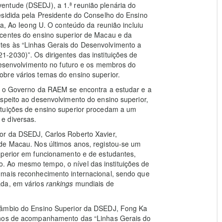
entude (DSEDJ), a 1.ª reunião plenária do
esidida pela Presidente do Conselho do Ensino
ra, Ao Ieong U. O conteúdo da reunião incluiu
ecentes do ensino superior de Macau e da
tes às “Linhas Gerais do Desenvolvimento a
-2030)”. Os dirigentes das instituições de
 desenvolvimento no futuro e os membros do
bre vários temas do ensino superior.
e o Governo da RAEM se encontra a estudar e a
speito ao desenvolvimento do ensino superior,
ituições de ensino superior procedam a um
e diversas.
or da DSEDJ, Carlos Roberto Xavier,
de Macau. Nos últimos anos, registou-se um
uperior em funcionamento e de estudantes,
 Ao mesmo tempo, o nível das instituições de
 mais reconhecimento internacional, sendo que
ada, em vários
rankings
mundiais de
câmbio do Ensino Superior da DSEDJ, Fong Ka
lhos de acompanhamento das “Linhas Gerais do