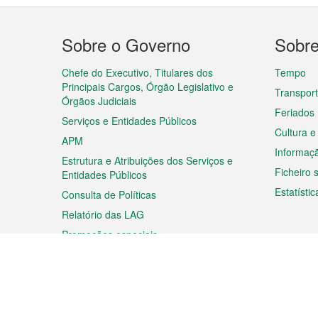
Menu
Sobre o Governo
Sobr
do
rodapé
Chefe do Executivo, Titulares dos
Tempo
Principais Cargos, Órgão Legislativo e
Transpor
Órgãos Judiciais
Feriados
Serviços e Entidades Públicos
Cultura e
APM
Informaç
Estrutura e Atribuições dos Serviços e
Ficheiro
Entidades Públicos
Estatístic
Consulta de Políticas
Relatório das LAG
Promoções especiais
Viagem
Negóc
Planear a sua viagem
Negócios