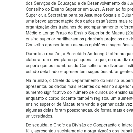
dos Serviços de Educação e de Desenvolvimento da Juv
Conselho do Ensino Superior em 2021. A reunião foi pr
Superior, a Secretária para os Assuntos Sociais e Cultu
uma breve apresentação dos dados estatísticos mais r
organização dos trabalhos de acompanhamento referen
Médio e Longo Prazo do Ensino Superior de Macau (2021
ensino superior partilharam os principais projectos de
Conselho apresentaram as suas opiniões e sugestões so
Durante a reunião, a Secretária Ao Ieong U afirmou qu
elaborar um novo plano quinquenal e que, no que diz re
espera que os membros do Conselho e as diversas inst
estudo detalhado e apresentem sugestões abrangentes 
Na reunião, o Chefe do Departamento do Ensino Superi
apresentou os dados mais recentes do ensino superior 
aumento significativo do número de cursos do ensino s
enquanto o corpo docente também registou um aumento.
ensino superior de Macau tem vindo a ganhar cada vez
algumas delas foram posicionadas, de forma mais elev
universidades.
De seguida, o Chefe da Divisão de Cooperação e Inter
Kin, apresentou sucintamente a organização dos traba