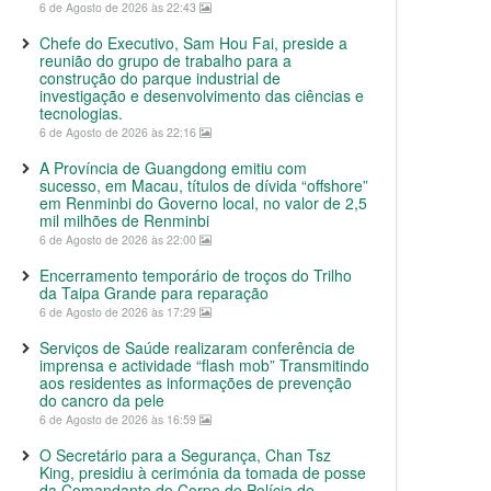
6 de Agosto de 2026 às 22:43
Chefe do Executivo, Sam Hou Fai, preside a
reunião do grupo de trabalho para a
construção do parque industrial de
investigação e desenvolvimento das ciências e
tecnologias.
6 de Agosto de 2026 às 22:16
A Província de Guangdong emitiu com
sucesso, em Macau, títulos de dívida “offshore”
em Renminbi do Governo local, no valor de 2,5
mil milhões de Renminbi
6 de Agosto de 2026 às 22:00
Encerramento temporário de troços do Trilho
da Taipa Grande para reparação
6 de Agosto de 2026 às 17:29
Serviços de Saúde realizaram conferência de
imprensa e actividade “flash mob” Transmitindo
aos residentes as informações de prevenção
do cancro da pele
6 de Agosto de 2026 às 16:59
O Secretário para a Segurança, Chan Tsz
King, presidiu à cerimónia da tomada de posse
da Comandante do Corpo de Polícia de