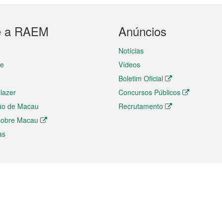
e a RAEM
Anúncios
Notícias
te
Vídeos
Boletim Oficial
 lazer
Concursos Públicos
ão de Macau
Recrutamento
 sobre Macau
as
ios e comércio
Directório
 e Investimento
Directório de Aplicações para T