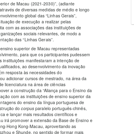
rior de Macau (2021-2030)”, (adiante
através de diversas medidas de médio e longo
envolvimento global das “Linhas Gerais”,
situação de execução a realizar pelas
ta com as associações das instituições de
rganizações sociais relevantes, de modo a
ntação das “Linhas Gerais”.
de ensino superior de Macau representadas
volvimento, para que os participantes pudessem
instituições manifestaram a intenção de
qualificados, ao desenvolvimento da inovação
. Em resposta às necessidades do
ou adicionar cursos de mestrado, na área da
e licenciatura na área de ciências
mover a construção da “Aliança para o Ensino da
ação com as instituições de ensino superior da
antagens do ensino da língua portuguesa de
nstrução do
corpus
paralelo português-chinês,
ca e lançar mais resultados científicos e
cau irá promover a extensão da Base de Ensino e
ng-Hong Kong-Macau, aproveitando as
gzhou e Shunde, no sentido de formar mais