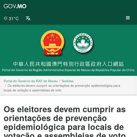
Portal
do
Governo
31°C
da
RAE
de
Macau
Portal do Governo da RAE de Macau
Notícias
Os eleitores devem cumprir as orientações de prevenção epidemiológica para
locais de votação e assembleias de voto
Os eleitores devem cumprir as
orientações de prevenção
epidemiológica para locais de
votação e assembleias de voto