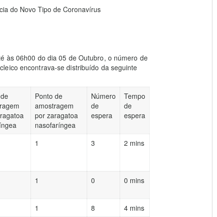
ia do Novo Tipo de Coronavírus
té às 06h00 do dia 05 de Outubro, o número de
leico encontrava-se distribuído da seguinte
 de
Ponto de
Número
Tempo
ragem
amostragem
de
de
aragatoa
por zaragatoa
espera
espera
ríngea
nasofaríngea
1
3
2 mins
1
0
0 mins
1
8
4 mins