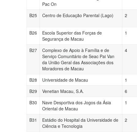
Pac On
B25
Centro de Educação Parental (Lago)
2
B26
Escola Superior das Forças de
1
Segurança de Macau
B27
Complexo de Apoio à Família e de
4
Serviço Comunitário de Seac Pai Van
da União Geral das Associações dos
Moradores de Macau
B28
Universidade de Macau
1
B29
Venetian Macau, S.A.
6
B30
Nave Desportiva dos Jogos da Ásia
1
Oriental de Macau
B31
Estádio do Hospital da Universidade de
2
Ciência e Tecnologia