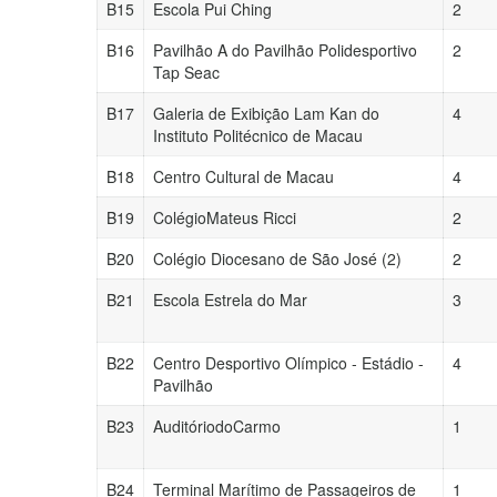
B15
Escola Pui Ching
2
B16
Pavilhão A do Pavilhão Polidesportivo
2
Tap Seac
B17
Galeria de Exibição Lam Kan do
4
Instituto Politécnico de Macau
B18
Centro Cultural de Macau
4
B19
ColégioMateus Ricci
2
B20
Colégio Diocesano de São José (2)
2
B21
Escola Estrela do Mar
3
B22
Centro Desportivo Olímpico - Estádio -
4
Pavilhão
B23
AuditóriodoCarmo
1
B24
Terminal Marítimo de Passageiros de
1