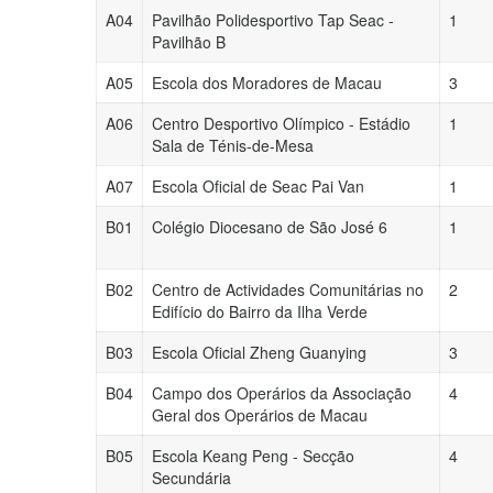
A04
Pavilhão Polidesportivo Tap Seac -
1
Pavilhão B
A05
Escola dos Moradores de Macau
3
A06
Centro Desportivo Olímpico - Estádio
1
Sala de Ténis-de-Mesa
A07
Escola Oficial de Seac Pai Van
1
B01
Colégio Diocesano de São José 6
1
B02
Centro de Actividades Comunitárias no
2
Edifício do Bairro da Ilha Verde
B03
Escola Oficial Zheng Guanying
3
B04
Campo dos Operários da Associação
4
Geral dos Operários de Macau
B05
Escola Keang Peng - Secção
4
Secundária