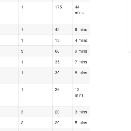
1
175
44
mins
1
45
9 mins
1
13
4 mins
3
60
9 mins
1
35
7 mins
1
30
8 mins
1
26
13
mins
3
20
3 mins
2
20
5 mins