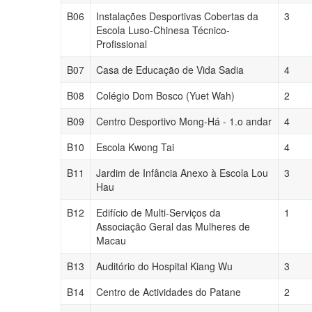
B06
Instalações Desportivas Cobertas da
3
Escola Luso-Chinesa Técnico-
Profissional
B07
Casa de Educação de Vida Sadia
4
B08
Colégio Dom Bosco (Yuet Wah)
2
B09
Centro Desportivo Mong-Há - 1.o andar
4
B10
Escola Kwong Tai
4
B11
Jardim de Infância Anexo à Escola Lou
3
Hau
B12
Edifício de Multi-Serviços da
1
Associação Geral das Mulheres de
Macau
B13
Auditório do Hospital Kiang Wu
3
B14
Centro de Actividades do Patane
2