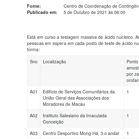
Fonte:
Centro de Coordenação de Contingênc
Publicado em:
5 de Outubro de 2021 às 06:00
Está em curso a testagem massiva de ácido nucleico. A
pessoas em espera em cada posto de teste de ácido nuc
forma:
Sno
Localização
Ponto
amost
por z
orofa
A01
Edifício de Serviços Comunitários da
1
União Geral das Associações dos
Moradores de Macau
A02
Instituto Salesiano da Imaculada
1
Conceição
A03
Centro Desportivo Mong-Há, 3.o andar
1