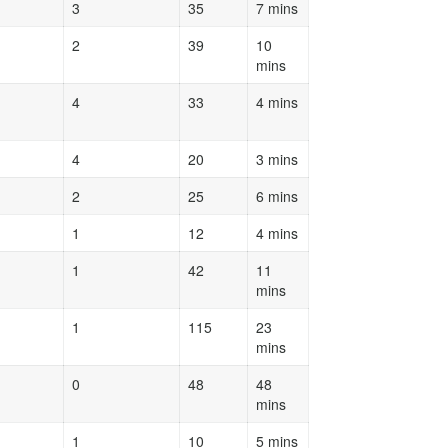
3
35
7 mins
2
39
10
mins
4
33
4 mins
4
20
3 mins
2
25
6 mins
1
12
4 mins
1
42
11
mins
1
115
23
mins
0
48
48
mins
1
10
5 mins