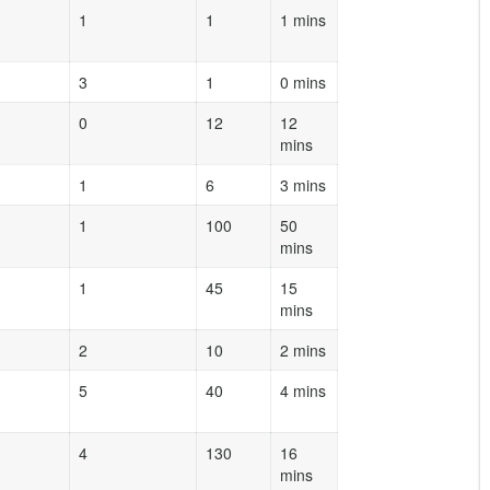
1
1
1 mins
3
1
0 mins
0
12
12
mins
1
6
3 mins
1
100
50
mins
1
45
15
mins
2
10
2 mins
5
40
4 mins
4
130
16
mins