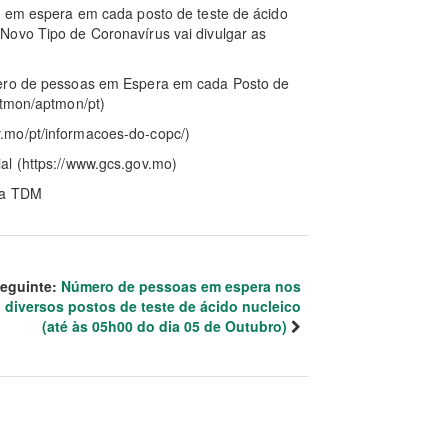
as em espera em cada posto de teste de ácido
Novo Tipo de Coronavírus vai divulgar as
mero de pessoas em Espera em cada Posto de
ptmon/aptmon/pt)
.mo/pt/informacoes-do-copc/)
al (https://www.gcs.gov.mo)
 da TDM
eguinte:
Número de pessoas em espera nos
diversos postos de teste de ácido nucleico
(até às 05h00 do dia 05 de Outubro)