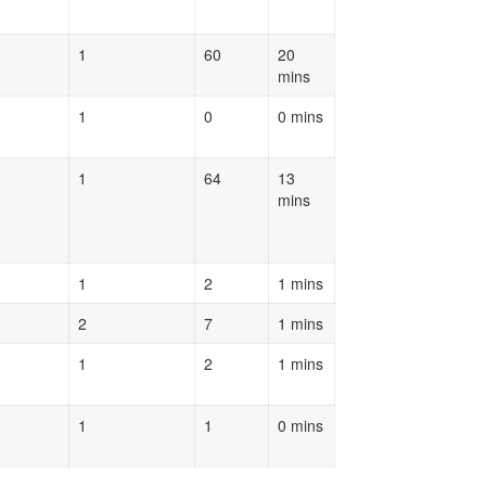
1
60
20
mins
1
0
0 mins
1
64
13
mins
1
2
1 mins
2
7
1 mins
1
2
1 mins
1
1
0 mins