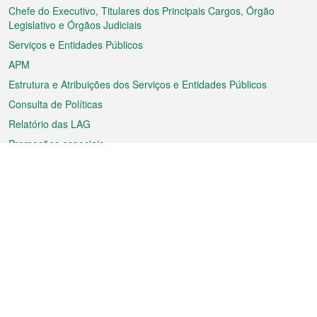
rodapé
Chefe do Executivo, Titulares dos Principais Cargos, Órgão
Legislativo e Órgãos Judiciais
Serviços e Entidades Públicos
APM
Estrutura e Atribuições dos Serviços e Entidades Públicos
Consulta de Políticas
Relatório das LAG
Promoções especiais
Sobre a RAEM
Tempo
Transporte
Feriados
Cultura e lazer
Informação de Macau
Ficheiro sobre Macau