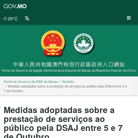
Portal
do
Governo
29°C
da
RAE
de
Macau
Portal do Governo da RAE de Macau
Notícias
Medidas adoptadas sobre a prestação de serviços ao público pela DSAJ entre 5 e
7 de Outubro
Medidas adoptadas sobre a
prestação de serviços ao
público pela DSAJ entre 5 e 7
de Outubro