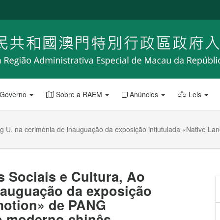
 Governo
Sobre a RAEM
Anúncios
Leis
ong U, na cerimónia de inauguação da exposição intiutulada «Native 
s Sociais e Cultura, Ao
inauguação da exposição
Emotion» de PANG
o moderno chinês.