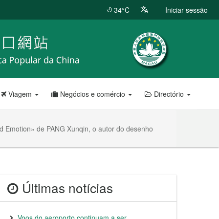
34°C
Iniciar sessão
Viagem
Negócios e comércio
Directório
Land Emotion» de PANG Xunqin, o autor do desenho
Últimas notícias
Voos do aeroporto continuam a ser