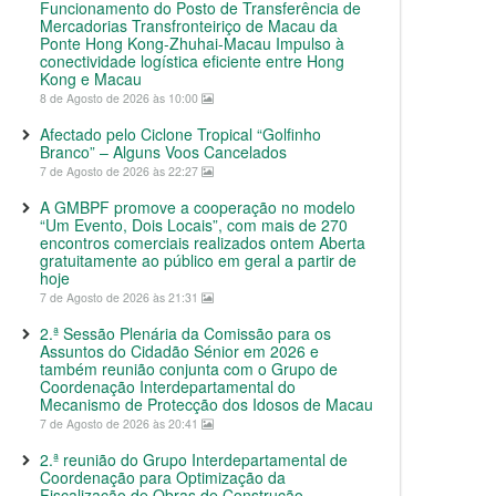
Funcionamento do Posto de Transferência de
Mercadorias Transfronteiriço de Macau da
Ponte Hong Kong-Zhuhai-Macau Impulso à
conectividade logística eficiente entre Hong
Kong e Macau
8 de Agosto de 2026 às 10:00
Afectado pelo Ciclone Tropical “Golfinho
Branco” – Alguns Voos Cancelados
7 de Agosto de 2026 às 22:27
A GMBPF promove a cooperação no modelo
“Um Evento, Dois Locais”, com mais de 270
encontros comerciais realizados ontem Aberta
gratuitamente ao público em geral a partir de
hoje
7 de Agosto de 2026 às 21:31
2.ª Sessão Plenária da Comissão para os
Assuntos do Cidadão Sénior em 2026 e
também reunião conjunta com o Grupo de
Coordenação Interdepartamental do
Mecanismo de Protecção dos Idosos de Macau
7 de Agosto de 2026 às 20:41
2.ª reunião do Grupo Interdepartamental de
Coordenação para Optimização da
Fiscalização de Obras de Construção,