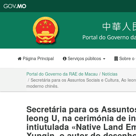
Portal
do
Governo
da
RAE
de
Macau
Página Principal
Serviços públicos
Sobre o
Portal do Governo da RAE de Macau
Notícias
Secretária para os Assuntos Sociais e Cultura, Ao Ie
moderno chinês.
Secretária para os Assunto
Ieong U, na cerimónia de 
intiutulada «Native Land 
Xunqin, o autor do desenh