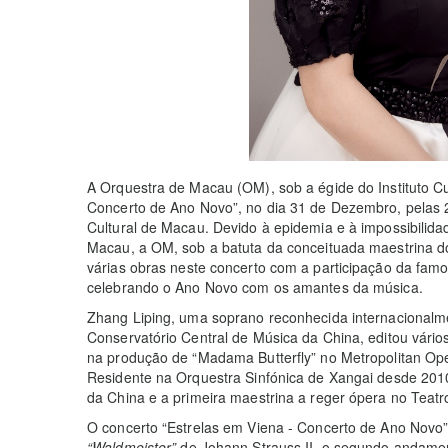
A Orquestra de Macau (OM), sob a égide do Instituto Cul
Concerto de Ano Novo”, no dia 31 de Dezembro, pelas 
Cultural de Macau. Devido à epidemia e à impossibilid
Macau, a OM, sob a batuta da conceituada maestrina do
várias obras neste concerto com a participação da famo
celebrando o Ano Novo com os amantes da música.
Zhang Liping, uma soprano reconhecida internacionalm
Conservatório Central de Música da China, editou vários 
na produção de “Madama Butterfly” no Metropolitan Op
Residente na Orquestra Sinfónica de Xangai desde 201
da China e a primeira maestrina a reger ópera no Teatr
O concerto “Estrelas em Viena - Concerto de Ano Novo
“Waldmeister”
de Johann Strauss II, o segundo andam