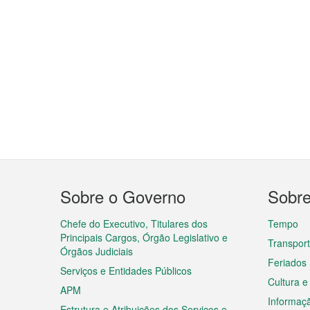
Menu
Sobre o Governo
Sobr
do
rodapé
Chefe do Executivo, Titulares dos
Tempo
Principais Cargos, Órgão Legislativo e
Transpor
Órgãos Judiciais
Feriados
Serviços e Entidades Públicos
Cultura e
APM
Informaç
Estrutura e Atribuições dos Serviços e