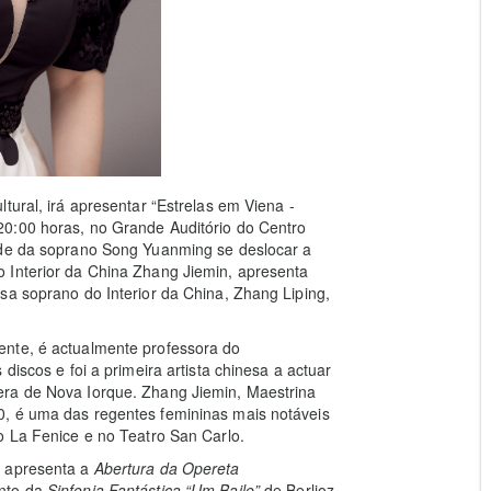
tural, irá apresentar “Estrelas em Viena -
20:00 horas, no Grande Auditório do Centro
ade da soprano Song Yuanming se deslocar a
 Interior da China Zhang Jiemin, apresenta
sa soprano do Interior da China, Zhang Liping,
ente, é actualmente professora do
discos e foi a primeira artista chinesa a actuar
era
de Nova Iorque. Zhang Jiemin, Maestrina
0, é uma das regentes femininas mais notáveis
o La Fenice e no Teatro San Carlo.
” apresenta a
Abertura da Opereta
ento da
Sinfonia Fantástica “Um Baile”
de Berlioz