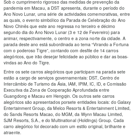
Sob o cumprimento rigoroso das medidas de prevenção da
pandemia em Macau, a DST apresenta, durante o período do
Ano Novo Lunar, uma série de actividades comemorativas, entre
as quais, o evento simbólico da Parada de Celebração do Ano
Novo Chinês que este ano regressa no terceiro e décimo
segundo dia do Ano Novo Lunar (3 e 12 de Fevereiro) para
animar, respectivamente, o centro e a zona norte da cidade. A
parada deste ano está subordinada ao tema “Virando a Fortuna
com o poderoso Tigre”, contando com desfile de 14 carros
alegóricos, que irão desejar felicidade ao público e dar as boas-
vindas ao Ano do Tigre.
Entre os sete carros alegóricos que participam na parada sete
estão a cargo de serviços governamentais: DST, Centro de
Intercâmbio de Turismo da Ásia, IAM, IPIM, IC, ID, e Comissão
Executiva da Zona de Cooperação Aprofundada entre
Guangdong e Macau em Hengqin. Os outros sete carros
alegóricos são apresentados porsete entidades locais: do Galaxy
Entertainment Group, da Melco Resorts & Entertainment Limited,
do Sands Resorts Macao, do MGM, da Wynn Macau Limited,
SJM Resorts, S.A., e do Multinational (Holdings) Group. Cada
carro alegórico foi decorado com um estilo original, brilhante e
atraente.