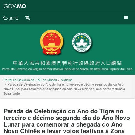
Portal
do
Governo
30°C
da
RAE
de
Macau
Portal do Governo da RAE de Macau
Notícias
Parada de Celebração do Ano do Tigre no terceiro e décimo segundo dia do Ano
Novo Lunar para comemorar a chegada do Ano Novo Chinês e levar votos festivos à
Zona Norte
Parada de Celebração do Ano do Tigre no
terceiro e décimo segundo dia do Ano Novo
Lunar para comemorar a chegada do Ano
Novo Chinês e levar votos festivos à Zona