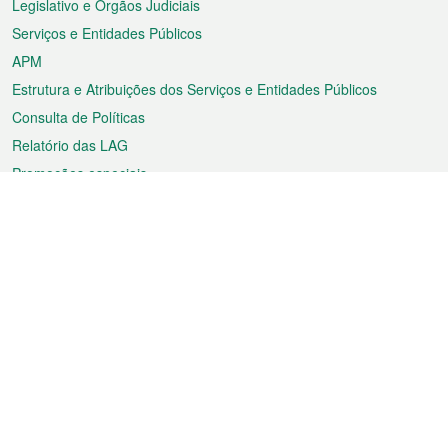
Legislativo e Órgãos Judiciais
Serviços e Entidades Públicos
APM
Estrutura e Atribuições dos Serviços e Entidades Públicos
Consulta de Políticas
Relatório das LAG
Promoções especiais
Sobre a RAEM
Tempo
Transporte
Feriados
Cultura e lazer
Informação de Macau
Ficheiro sobre Macau
Estatísticas