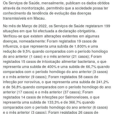
Os Serviços de Saúde, mensalmente, publicam os dados obtidos
através da monitorização, permitindo que a sociedade possa ter
conhecimento da tendência de evolução das doenças
transmissíveis em Macau.
No mês de Março de 2022, os Serviços de Saúde registaram 199
situações em que foi efectuada a declaração obrigatória.
Verificou-se que existem alterações evidentes em algumas
doenças, nomeadamente: Foram registados 19 casos de
influenza, o que representa uma subida de 1.800% e uma
redução de 9,5% quando comparados com o período homólogo
do ano anterior (1 caso) e o mês anterior (21 casos); Foram
registados 15 casos de intoxicação alimentar bacteriana, o que
representa uma subida de 400% e uma subida de 66,7% quando
comparados com o período homólogo do ano anterior (3 casos)
e o mês anterior (9 casos); Foram registados 58 casos de
infecção por norovírus, o que representa uma subida de 241,2%
e de 56,8% quando comparados com o período homólogo do ano
anterior (17 casos) e o mês anterior (37 casos); Foram
registados 14 casos de infecções por Salmoneloses, o que
representa uma subida de 133,3% e de 366,7% quando
comparados com o período homólogo do ano anterior (6 casos)
e o mês anterior (3 casos); Foram registados 26 casos de