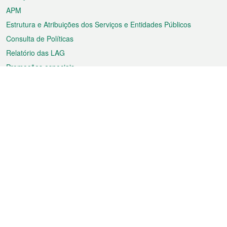
APM
Estrutura e Atribuições dos Serviços e Entidades Públicos
Consulta de Políticas
Relatório das LAG
Promoções especiais
Sobre a RAEM
Tempo
Transporte
Feriados
Cultura e lazer
Informação de Macau
Ficheiro sobre Macau
Estatísticas
Anúncios