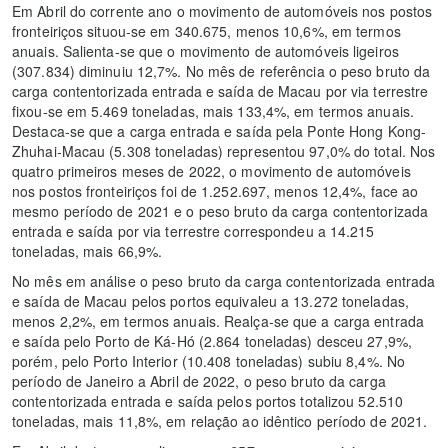
Em Abril do corrente ano o movimento de automóveis nos postos
fronteiriços situou-se em 340.675, menos 10,6%, em termos
anuais. Salienta-se que o movimento de automóveis ligeiros
(307.834) diminuiu 12,7%. No mês de referência o peso bruto da
carga contentorizada entrada e saída de Macau por via terrestre
fixou-se em 5.469 toneladas, mais 133,4%, em termos anuais.
Destaca-se que a carga entrada e saída pela Ponte Hong Kong-
Zhuhai-Macau (5.308 toneladas) representou 97,0% do total. Nos
quatro primeiros meses de 2022, o movimento de automóveis
nos postos fronteiriços foi de 1.252.697, menos 12,4%, face ao
mesmo período de 2021 e o peso bruto da carga contentorizada
entrada e saída por via terrestre correspondeu a 14.215
toneladas, mais 66,9%.
No mês em análise o peso bruto da carga contentorizada entrada
e saída de Macau pelos portos equivaleu a 13.272 toneladas,
menos 2,2%, em termos anuais. Realça-se que a carga entrada
e saída pelo Porto de Ká-Hó (2.864 toneladas) desceu 27,9%,
porém, pelo Porto Interior (10.408 toneladas) subiu 8,4%. No
período de Janeiro a Abril de 2022, o peso bruto da carga
contentorizada entrada e saída pelos portos totalizou 52.510
toneladas, mais 11,8%, em relação ao idêntico período de 2021.