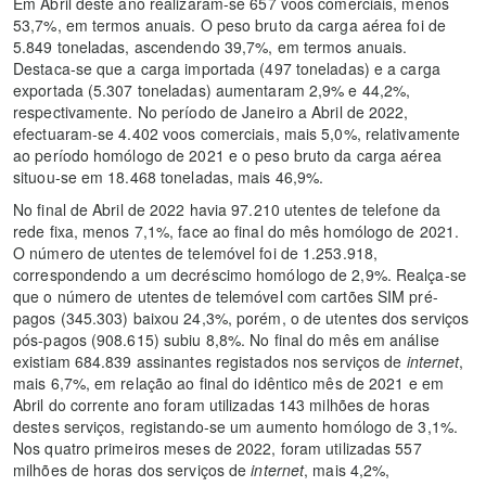
Em Abril deste ano realizaram-se 657 voos comerciais, menos
53,7%, em termos anuais. O peso bruto da carga aérea foi de
5.849 toneladas, ascendendo 39,7%, em termos anuais.
Destaca-se que a carga importada (497 toneladas) e a carga
exportada (5.307 toneladas) aumentaram 2,9% e 44,2%,
respectivamente. No período de Janeiro a Abril de 2022,
efectuaram-se 4.402 voos comerciais, mais 5,0%, relativamente
ao período homólogo de 2021 e o peso bruto da carga aérea
situou-se em 18.468 toneladas, mais 46,9%.
No final de Abril de 2022 havia 97.210 utentes de telefone da
rede fixa, menos 7,1%, face ao final do mês homólogo de 2021.
O número de utentes de telemóvel foi de 1.253.918,
correspondendo a um decréscimo homólogo de 2,9%. Realça-se
que o número de utentes de telemóvel com cartões SIM pré-
pagos (345.303) baixou 24,3%, porém, o de utentes dos serviços
pós-pagos (908.615) subiu 8,8%. No final do mês em análise
existiam 684.839 assinantes registados nos serviços de
internet
,
mais 6,7%, em relação ao final do idêntico mês de 2021 e em
Abril do corrente ano foram utilizadas 143 milhões de horas
destes serviços, registando-se um aumento homólogo de 3,1%.
Nos quatro primeiros meses de 2022, foram utilizadas 557
milhões de horas dos serviços de
internet
, mais 4,2%,