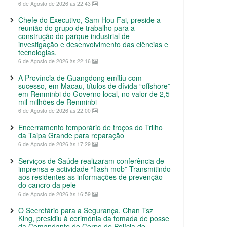
6 de Agosto de 2026 às 22:43
Chefe do Executivo, Sam Hou Fai, preside a
reunião do grupo de trabalho para a
construção do parque industrial de
investigação e desenvolvimento das ciências e
tecnologias.
6 de Agosto de 2026 às 22:16
A Província de Guangdong emitiu com
sucesso, em Macau, títulos de dívida “offshore”
em Renminbi do Governo local, no valor de 2,5
mil milhões de Renminbi
6 de Agosto de 2026 às 22:00
Encerramento temporário de troços do Trilho
da Taipa Grande para reparação
6 de Agosto de 2026 às 17:29
Serviços de Saúde realizaram conferência de
imprensa e actividade “flash mob” Transmitindo
aos residentes as informações de prevenção
do cancro da pele
6 de Agosto de 2026 às 16:59
O Secretário para a Segurança, Chan Tsz
King, presidiu à cerimónia da tomada de posse
da Comandante do Corpo de Polícia de