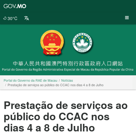
Portal
do
Governo
30°C
da
RAE
de
Macau
Portal do Governo da RAE de Macau
Notícias
Prestação de serviços ao público do CCAC nos dias 4 a 8 de Julho
Prestação de serviços ao
público do CCAC nos
dias 4 a 8 de Julho