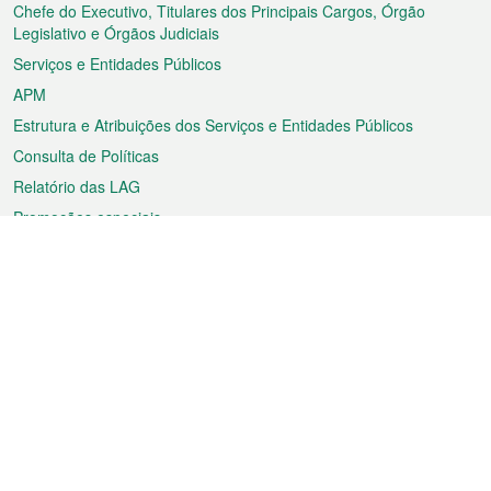
rodapé
Chefe do Executivo, Titulares dos Principais Cargos, Órgão
Legislativo e Órgãos Judiciais
Serviços e Entidades Públicos
APM
Estrutura e Atribuições dos Serviços e Entidades Públicos
Consulta de Políticas
Relatório das LAG
Promoções especiais
Sobre a RAEM
Tempo
Transporte
Feriados
Cultura e lazer
Informação de Macau
Ficheiro sobre Macau