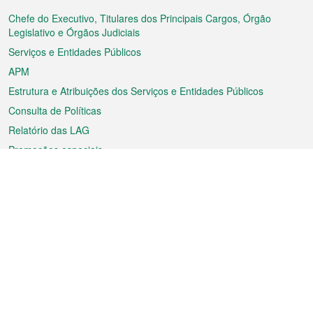
do
rodapé
Chefe do Executivo, Titulares dos Principais Cargos, Órgão
Legislativo e Órgãos Judiciais
Serviços e Entidades Públicos
APM
Estrutura e Atribuições dos Serviços e Entidades Públicos
Consulta de Políticas
Relatório das LAG
Promoções especiais
Sobre a RAEM
Tempo
Transporte
Feriados
Cultura e lazer
Informação de Macau
Ficheiro sobre Macau