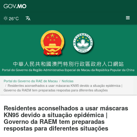
Portal
do
Governo
26°C
da
RAE
de
Macau
Portal do Governo da RAE de Macau
Notícias
Residentes aconselhados a usar máscaras KN95 devido a situação epidémica |
Governo da RAEM tem preparadas respostas para diferentes situações
Residentes aconselhados a usar máscaras
KN95 devido a situação epidémica |
Governo da RAEM tem preparadas
respostas para diferentes situações