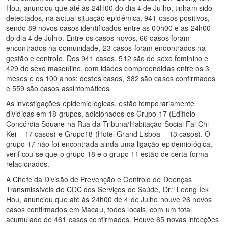
Hou, anunciou que até às 24H00 do dia 4 de Julho, tinham sido
detectados, na actual situação epidémica, 941 casos positivos,
sendo 89 novos casos identificados entre as 00h00 e as 24h00
do dia 4 de Julho. Entre os casos novos, 66 casos foram
encontrados na comunidade, 23 casos foram encontrados na
gestão e controlo. Dos 941 casos, 512 são do sexo feminino e
429 do sexo masculino, com idades compreendidas entre os 3
meses e os 100 anos; destes casos, 382 são casos confirmados
e 559 são casos assintomáticos.
As investigações epidemiológicas, estão temporariamente
divididas em 18 grupos, adicionados os Grupo 17 (Edifício
Concórdia Square na Rua da Tribuna/Habitação Social Fai Chi
Kei – 17 casos) e Grupo18 (Hotel Grand Lisboa – 13 casos). O
grupo 17 não foi encontrada ainda uma ligação epidemiológica,
verificou-se que o grupo 18 e o grupo 11 estão de certa forma
relacionados.
A Chefe da Divisão de Prevenção e Controlo de Doenças
Transmissíveis do CDC dos Serviços de Saúde, Dr.ª Leong Iek
Hou, anunciou que até às 24h00 de 4 de Julho houve 26 novos
casos confirmados em Macau, todos locais, com um total
acumulado de 461 casos confirmados. Houve 65 novas infecções