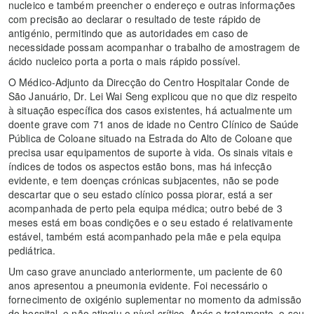
nucleico e também preencher o endereço e outras informações
com precisão ao declarar o resultado de teste rápido de
antigénio, permitindo que as autoridades em caso de
necessidade possam acompanhar o trabalho de amostragem de
ácido nucleico porta a porta o mais rápido possível.
O Médico-Adjunto da Direcção do Centro Hospitalar Conde de
São Januário, Dr. Lei Wai Seng explicou que no que diz respeito
à situação específica dos casos existentes, há actualmente um
doente grave com 71 anos de idade no Centro Clínico de Saúde
Pública de Coloane situado na Estrada do Alto de Coloane que
precisa usar equipamentos de suporte à vida. Os sinais vitais e
índices de todos os aspectos estão bons, mas há infecção
evidente, e tem doenças crónicas subjacentes, não se pode
descartar que o seu estado clínico possa piorar, está a ser
acompanhada de perto pela equipa médica; outro bebé de 3
meses está em boas condições e o seu estado é relativamente
estável, também está acompanhado pela mãe e pela equipa
pediátrica.
Um caso grave anunciado anteriormente, um paciente de 60
anos apresentou a pneumonia evidente. Foi necessário o
fornecimento de oxigénio suplementar no momento da admissão
do hospital, e não atingiu o nível crítico. Após o tratamento, o seu