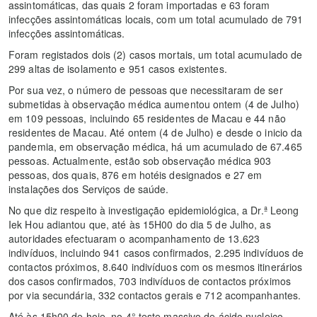
assintomáticas, das quais 2 foram importadas e 63 foram
infecções assintomáticas locais, com um total acumulado de 791
infecções assintomáticas.
Foram registados dois (2) casos mortais, um total acumulado de
299 altas de isolamento e 951 casos existentes.
Por sua vez, o número de pessoas que necessitaram de ser
submetidas à observação médica aumentou ontem (4 de Julho)
em 109 pessoas, incluindo 65 residentes de Macau e 44 não
residentes de Macau. Até ontem (4 de Julho) e desde o inicio da
pandemia, em observação médica, há um acumulado de 67.465
pessoas. Actualmente, estão sob observação médica 903
pessoas, dos quais, 876 em hotéis designados e 27 em
instalações dos Serviços de saúde.
No que diz respeito à investigação epidemiológica, a Dr.ª Leong
Iek Hou adiantou que, até às 15H00 do dia 5 de Julho, as
autoridades efectuaram o acompanhamento de 13.623
indivíduos, incluindo 941 casos confirmados, 2.295 indivíduos de
contactos próximos, 8.640 indivíduos com os mesmos itinerários
dos casos confirmados, 703 indivíduos de contactos próximos
por via secundária, 332 contactos gerais e 712 acompanhantes.
Até às 15h00 de hoje, no 4° teste massivo de ácido nucleico