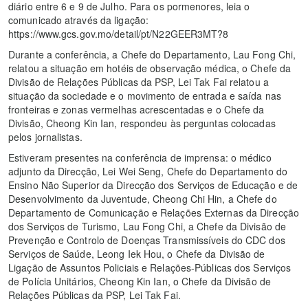
diário entre 6 e 9 de Julho. Para os pormenores, leia o
comunicado através da ligação:
https://www.gcs.gov.mo/detail/pt/N22GEER3MT?8
Durante a conferência, a Chefe do Departamento, Lau Fong Chi,
relatou a situação em hotéis de observação médica, o Chefe da
Divisão de Relações Públicas da PSP, Lei Tak Fai relatou a
situação da sociedade e o movimento de entrada e saída nas
fronteiras e zonas vermelhas acrescentadas e o Chefe da
Divisão, Cheong Kin Ian, respondeu às perguntas colocadas
pelos jornalistas.
Estiveram presentes na conferência de imprensa: o médico
adjunto da Direcção, Lei Wei Seng, Chefe do Departamento do
Ensino Não Superior da Direcção dos Serviços de Educação e de
Desenvolvimento da Juventude, Cheong Chi Hin, a Chefe do
Departamento de Comunicação e Relações Externas da Direcção
dos Serviços de Turismo, Lau Fong Chi, a Chefe da Divisão de
Prevenção e Controlo de Doenças Transmissíveis do CDC dos
Serviços de Saúde, Leong Iek Hou, o Chefe da Divisão de
Ligação de Assuntos Policiais e Relações-Públicas dos Serviços
de Polícia Unitários, Cheong Kin Ian, o Chefe da Divisão de
Relações Públicas da PSP, Lei Tak Fai.