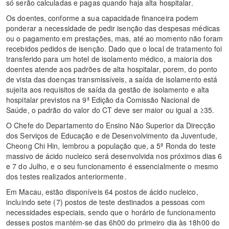
só serão calculadas e pagas quando haja alta hospitalar.
Os doentes, conforme a sua capacidade financeira podem
ponderar a necessidade de pedir isenção das despesas médicas
ou o pagamento em prestações, mas, até ao momento não foram
recebidos pedidos de isenção. Dado que o local de tratamento foi
transferido para um hotel de isolamento médico, a maioria dos
doentes atende aos padrões de alta hospitalar, porem, do ponto
de vista das doenças transmissíveis, a saída de isolamento está
sujeita aos requisitos de saída da gestão de isolamento e alta
hospitalar previstos na 9ª Edição da Comissão Nacional de
Saúde, o padrão do valor do CT deve ser maior ou igual a ≥35.
O Chefe do Departamento do Ensino Não Superior da Direcção
dos Serviços de Educação e de Desenvolvimento da Juventude,
Cheong Chi Hin, lembrou a população que, a 5ª Ronda do teste
massivo de ácido nucleico será desenvolvida nos próximos dias 6
e 7 do Julho, e o seu funcionamento é essencialmente o mesmo
dos testes realizados anteriormente.
Em Macau, estão disponíveis 64 postos de ácido nucleico,
incluindo sete (7) postos de teste destinados a pessoas com
necessidades especiais, sendo que o horário de funcionamento
desses postos mantém-se das 6h00 do primeiro dia às 18h00 do