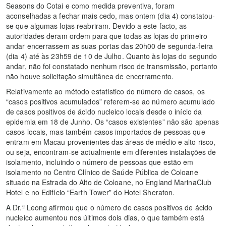
Seasons do Cotai e como medida preventiva, foram
aconselhadas a fechar mais cedo, mas ontem (dia 4) constatou-
se que algumas lojas reabriram. Devido a este facto, as
autoridades deram ordem para que todas as lojas do primeiro
andar encerrassem as suas portas das 20h00 de segunda-feira
(dia 4) até às 23h59 de 10 de Julho. Quanto às lojas do segundo
andar, não foi constatado nenhum risco de transmissão, portanto
não houve solicitação simultânea de encerramento.
Relativamente ao método estatístico do número de casos, os
“casos positivos acumulados” referem-se ao número acumulado
de casos positivos de ácido nucleico locais desde o início da
epidemia em 18 de Junho. Os “casos existentes” não são apenas
casos locais, mas também casos importados de pessoas que
entram em Macau provenientes das áreas de médio e alto risco,
ou seja, encontram-se actualmente em diferentes instalações de
isolamento, incluindo o número de pessoas que estão em
isolamento no Centro Clínico de Saúde Pública de Coloane
situado na Estrada do Alto de Coloane, no England MarinaClub
Hotel e no Edifício “Earth Tower” do Hotel Sheraton.
A Dr.ª Leong afirmou que o número de casos positivos de ácido
nucleico aumentou nos últimos dois dias, o que também está