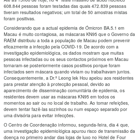
608.844 pessoas foram testadas das quais 472.839 pessoas
tiveram resultados negativos; um total de 50 amostras mistas
foram positivas.
Considerando que a actual epidemia de Ómicron BA.5.1 em
Macau é muito contagiosa, as máscaras KN95 que o Governo da
RAEM distribuiu a toda a população de Macau podem prevenir
eficazmente a infecção pela COVID-19. De acordo com a
investigação epidemiológica, os dados mostram que muitas
pessoas infectadas ou os seus contactos próximos em Macau
tornaram-se posteriormente casos positivos porque foram
infectados sem máscara quando viviam ou trabalhavam juntos.
Consequentemente, a Dr.ª Leong Iek Hou apelou aos residentes
para prestar atenção à protecção pessoal, devido ao
aparecimento de disseminação comunitária de epidemia, os
residentes devem usar as máscaras KN95 em todos os
momentos ao sair ou no local de trabalho. Ao tomar refeições,
devem tentar fazê-las sozinhos ou num espaço separado por
uma divisória para evitar infecções.
O Centro de Coordenação informou, segunda-feira, dia 4 que,
uma investigação epidemiológica apurou risco de transmissão da
doença no primeiro andar das lojas de luxo no Hotel de Four