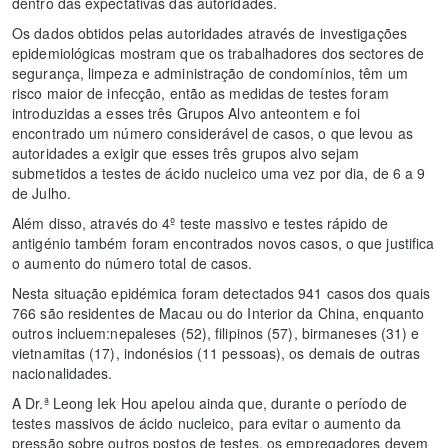
dentro das expectativas das autoridades.
Os dados obtidos pelas autoridades através de investigações
epidemiológicas mostram que os trabalhadores dos sectores de
segurança, limpeza e administração de condomínios, têm um
risco maior de infecção, então as medidas de testes foram
introduzidas a esses três Grupos Alvo anteontem e foi
encontrado um número considerável de casos, o que levou as
autoridades a exigir que esses três grupos alvo sejam
submetidos a testes de ácido nucleico uma vez por dia, de 6 a 9
de Julho.
Além disso, através do 4º teste massivo e testes rápido de
antigénio também foram encontrados novos casos, o que justifica
o aumento do número total de casos.
Nesta situação epidémica foram detectados 941 casos dos quais
766 são residentes de Macau ou do Interior da China, enquanto
outros incluem:nepaleses (52), filipinos (57), birmaneses (31) e
vietnamitas (17), indonésios (11 pessoas), os demais de outras
nacionalidades.
A Dr.ª Leong Iek Hou apelou ainda que, durante o período de
testes massivos de ácido nucleico, para evitar o aumento da
pressão sobre outros postos de testes, os empregadores devem