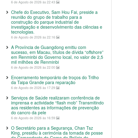
6 de Agosto de 2026 às 22:43
Chefe do Executivo, Sam Hou Fai, preside a
reunião do grupo de trabalho para a
construção do parque industrial de
investigação e desenvolvimento das ciências e
tecnologias.
6 de Agosto de 2026 às 22:16
A Província de Guangdong emitiu com
sucesso, em Macau, títulos de dívida “offshore”
em Renminbi do Governo local, no valor de 2,5
mil milhões de Renminbi
6 de Agosto de 2026 às 22:00
Encerramento temporário de troços do Trilho
da Taipa Grande para reparação
6 de Agosto de 2026 às 17:29
Serviços de Saúde realizaram conferência de
imprensa e actividade “flash mob” Transmitindo
aos residentes as informações de prevenção
do cancro da pele
6 de Agosto de 2026 às 16:59
O Secretário para a Segurança, Chan Tsz
King, presidiu à cerimónia da tomada de posse
da Comandante do Corpo de Polícia de