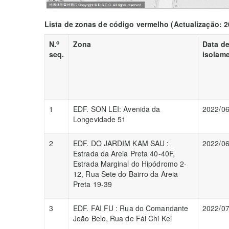
Lista de zonas de código vermelho (Actualização: 2
o
N.
Zona
Data d
seq.
isolam
1
EDF. SON LEI: Avenida da
2022/06
Longevidade 51
2
EDF. DO JARDIM KAM SAU :
2022/06
Estrada da Areia Preta 40-40F,
Estrada Marginal do Hipódromo 2-
12, Rua Sete do Bairro da Areia
Preta 19-39
3
EDF. FAI FU : Rua do Comandante
2022/07
João Belo, Rua de Fái Chi Kei