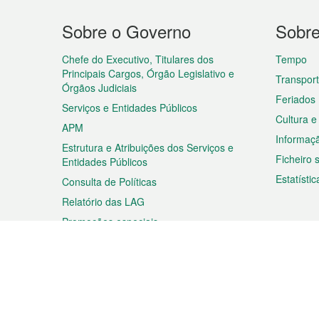
Menu
Sobre o Governo
Sobr
do
rodapé
Chefe do Executivo, Titulares dos
Tempo
Principais Cargos, Órgão Legislativo e
Transpor
Órgãos Judiciais
Feriados
Serviços e Entidades Públicos
Cultura e
APM
Informaç
Estrutura e Atribuições dos Serviços e
Ficheiro
Entidades Públicos
Estatístic
Consulta de Políticas
Relatório das LAG
Promoções especiais
Viagem
Negóc
Planear a sua viagem
Negócios
Descobrir Macau
Feiras d