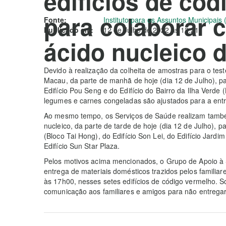
edifícios de có
para colaborar 
Fonte:
Instituto para os Assuntos Municipais 
Publicado em:
12 de Julho de 2022 às 12:21
ácido nucleico 
Devido à realização da colheita de amostras para o tes
Macau, da parte de manhã de hoje (dia 12 de Julho), par
Edifício Pou Seng e do Edifício do Bairro da Ilha Verde
legumes e carnes congeladas são ajustados para a entr
Ao mesmo tempo, os Serviços de Saúde realizam também
nucleico, da parte de tarde de hoje (dia 12 de Julho), 
(Bloco Tai Hong), do Edifício Son Lei, do Edifício Jardi
Edifício Sun Star Plaza.
Pelos motivos acima mencionados, o Grupo de Apoio à 
entrega de materiais domésticos trazidos pelos familia
às 17h00, nesses setes edifícios de código vermelho. 
comunicação aos familiares e amigos para não entregar