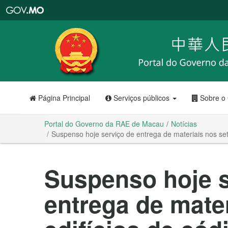
Portal
do
Governo
da
RAE
de
Macau
Página Principal
Serviços públicos
Sobre o
Portal do Governo da RAE de Macau
Notícias
Suspenso hoje serviço de entrega de materiais nos se
Suspenso hoje s
entrega de mater