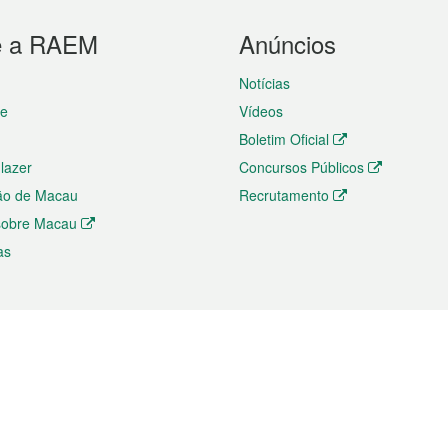
e a RAEM
Anúncios
Notícias
te
Vídeos
Boletim Oficial
 lazer
Concursos Públicos
ão de Macau
Recrutamento
 sobre Macau
as
ios e comércio
Directório
 e Investimento
Directório de Aplicações para T
o Comércio e Convenções em
Directório de Redes Sociais