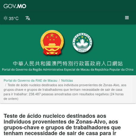
Portal
do
Governo
35°C
da
RAE
de
Macau
Portal do Governo da RAE de Macau
Notícias
Teste de ácido nucleico destinados aos indivíduos provenientes de Zonas-Alvo, aos
grupos-chave e grupos de trabalhadores que tenham necessidade de sair de casa
para ir trabalhar: 238.487 pessoas amostradas com resultados negativos (24 horas
de ontem)
Teste de ácido nucleico destinados aos
indivíduos provenientes de Zonas-Alvo, aos
grupos-chave e grupos de trabalhadores que
tenham necessidade de sair de casa para ir