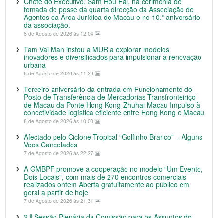
Chefe do Executivo, Sam Hou Fai, na cerimónia de
tomada de posse da quarta direcção da Associação de
Agentes da Área Jurídica de Macau e no 10.º aniversário
da associação.
8 de Agosto de 2026 às 12:04
Tam Vai Man instou a MUR a explorar modelos
inovadores e diversificados para impulsionar a renovação
urbana
8 de Agosto de 2026 às 11:28
Terceiro aniversário da entrada em Funcionamento do
Posto de Transferência de Mercadorias Transfronteiriço
de Macau da Ponte Hong Kong-Zhuhai-Macau Impulso à
conectividade logística eficiente entre Hong Kong e Macau
8 de Agosto de 2026 às 10:00
Afectado pelo Ciclone Tropical “Golfinho Branco” – Alguns
Voos Cancelados
7 de Agosto de 2026 às 22:27
A GMBPF promove a cooperação no modelo “Um Evento,
Dois Locais”, com mais de 270 encontros comerciais
realizados ontem Aberta gratuitamente ao público em
geral a partir de hoje
7 de Agosto de 2026 às 21:31
2.ª Sessão Plenária da Comissão para os Assuntos do