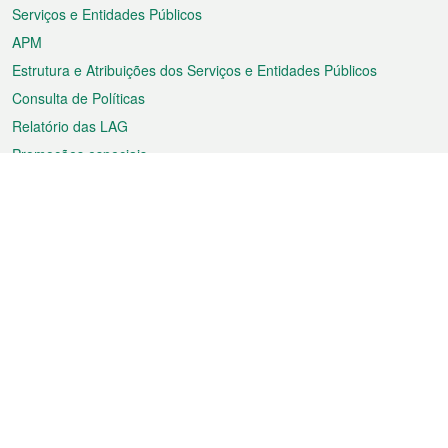
Serviços e Entidades Públicos
APM
Estrutura e Atribuições dos Serviços e Entidades Públicos
Consulta de Políticas
Relatório das LAG
Promoções especiais
Sobre a RAEM
Tempo
Transporte
Feriados
Cultura e lazer
Informação de Macau
Ficheiro sobre Macau
Estatísticas