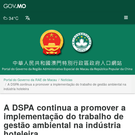
Portal
do
Governo
34°C
da
RAE
de
Macau
Portal do Governo da RAE de Macau
Notícias
A DSPA continua a promover a implementação do trabalho de gestão ambiental na
indústria hoteleira
A DSPA continua a promover a
implementação do trabalho de
gestão ambiental na indústria
hoteleira