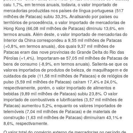
caiu 1,7%, em termos anuais, todavia, o valor importado de
mercadorias produzidas nos países de língua portuguesa (517
milhões de Patacas) subiu 33,3%. Analisando por países ou
territórios de procedência, o valor importado de mercadorias de
Hong Kong (66,08 mil milhões de Patacas) diminuiu 13,6%, em
termos anuais. Além deste, o valor importado de mercadorias do
Interior da China correspondeu a 9,55 mil milhões de Patacas
(+0,8%, em termos anuais), dos quais 9,37 mil milhões de
Patacas eram das nove províncias do Grande Delta do Rio das
Pérolas (+1,4%). Importaram-se 57,05 mil milhões de Patacas de
bens de consumo (-8,9%, em termos anuais). Salienta-se que os
valores importados de produtos de beleza, de maquilhagem e de
cuidados da pele (11,58 mil milhões de Patacas) e de relógios de
pulso (5,59 mil milhões de Patacas) caíram 17,4% e 24,0%,
respectivamente, porém, o valor importado de alimentos e
bebidas (9,89 mil milhões de Patacas) subiu 23,8%. O valor
importado de combustíveis e lubrificantes (3,57 mil milhões de
Patacas) aumentou 5,2%, enquanto os valores importados de
telemóveis (7,04 mil milhões de Patacas) e de materiais de
construção (1,63 mil milhões de Patacas) diminuíram 43,1% e
8,6%, respectivamente.
O valor total do comércio externo de mercadorias no período de