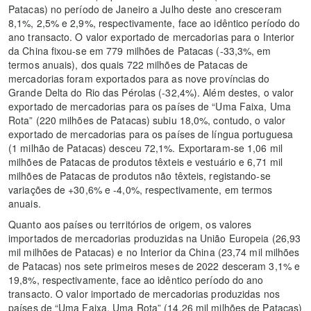
Patacas) no período de Janeiro a Julho deste ano cresceram
8,1%, 2,5% e 2,9%, respectivamente, face ao idêntico período do
ano transacto. O valor exportado de mercadorias para o Interior
da China fixou-se em 779 milhões de Patacas (-33,3%, em
termos anuais), dos quais 722 milhões de Patacas de
mercadorias foram exportados para as nove províncias do
Grande Delta do Rio das Pérolas (-32,4%). Além destes, o valor
exportado de mercadorias para os países de “Uma Faixa, Uma
Rota” (220 milhões de Patacas) subiu 18,0%, contudo, o valor
exportado de mercadorias para os países de língua portuguesa
(1 milhão de Patacas) desceu 72,1%. Exportaram-se 1,06 mil
milhões de Patacas de produtos têxteis e vestuário e 6,71 mil
milhões de Patacas de produtos não têxteis, registando-se
variações de +30,6% e -4,0%, respectivamente, em termos
anuais.
Quanto aos países ou territórios de origem, os valores
importados de mercadorias produzidas na União Europeia (26,93
mil milhões de Patacas) e no Interior da China (23,74 mil milhões
de Patacas) nos sete primeiros meses de 2022 desceram 3,1% e
19,8%, respectivamente, face ao idêntico período do ano
transacto. O valor importado de mercadorias produzidas nos
países de “Uma Faixa, Uma Rota” (14,26 mil milhões de Patacas)