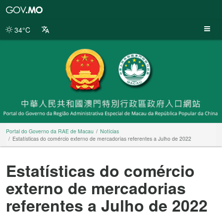
Portal
do
Governo
34°C
da
RAE
de
Macau
Portal do Governo da RAE de Macau
Notícias
Estatísticas do comércio externo de mercadorias referentes a Julho de 2022
Estatísticas do comércio
externo de mercadorias
referentes a Julho de 2022