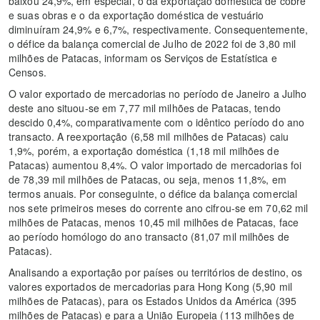
baixou 24,9%, em especial, o da exportação doméstica de cobre
e suas obras e o da exportação doméstica de vestuário
diminuíram 24,9% e 6,7%, respectivamente. Consequentemente,
o défice da balança comercial de Julho de 2022 foi de 3,80 mil
milhões de Patacas, informam os Serviços de Estatística e
Censos.
O valor exportado de mercadorias no período de Janeiro a Julho
deste ano situou-se em 7,77 mil milhões de Patacas, tendo
descido 0,4%, comparativamente com o idêntico período do ano
transacto. A reexportação (6,58 mil milhões de Patacas) caiu
1,9%, porém, a exportação doméstica (1,18 mil milhões de
Patacas) aumentou 8,4%. O valor importado de mercadorias foi
de 78,39 mil milhões de Patacas, ou seja, menos 11,8%, em
termos anuais. Por conseguinte, o défice da balança comercial
nos sete primeiros meses do corrente ano cifrou-se em 70,62 mil
milhões de Patacas, menos 10,45 mil milhões de Patacas, face
ao período homólogo do ano transacto (81,07 mil milhões de
Patacas).
Analisando a exportação por países ou territórios de destino, os
valores exportados de mercadorias para Hong Kong (5,90 mil
milhões de Patacas), para os Estados Unidos da América (395
milhões de Patacas) e para a União Europeia (113 milhões de