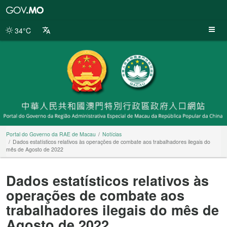
Portal
do
Governo
34°C
da
RAE
de
Macau
Portal do Governo da RAE de Macau
Notícias
Dados estatísticos relativos às operações de combate aos trabalhadores ilegais do
mês de Agosto de 2022
Dados estatísticos relativos às
operações de combate aos
trabalhadores ilegais do mês de
Agosto de 2022