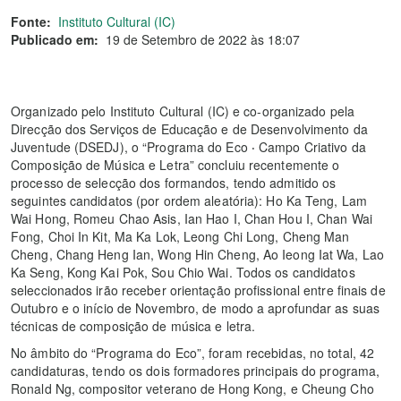
Fonte:
Instituto Cultural (IC)
Publicado em:
19 de Setembro de 2022 às 18:07
Organizado pelo Instituto Cultural (IC) e co-organizado pela
Direcção dos Serviços de Educação e de Desenvolvimento da
Juventude (DSEDJ), o “Programa do Eco ‧ Campo Criativo da
Composição de Música e Letra” concluiu recentemente o
processo de selecção dos formandos, tendo admitido os
seguintes candidatos (por ordem aleatória): Ho Ka Teng, Lam
Wai Hong, Romeu Chao Asis, Ian Hao I, Chan Hou I, Chan Wai
Fong, Choi In Kit, Ma Ka Lok, Leong Chi Long, Cheng Man
Cheng, Chang Heng Ian, Wong Hin Cheng, Ao Ieong Iat Wa, Lao
Ka Seng, Kong Kai Pok, Sou Chio Wai. Todos os candidatos
seleccionados irão receber orientação profissional entre finais de
Outubro e o início de Novembro, de modo a aprofundar as suas
técnicas de composição de música e letra.
No âmbito do “Programa do Eco”, foram recebidas, no total, 42
candidaturas, tendo os dois formadores principais do programa,
Ronald Ng, compositor veterano de Hong Kong, e Cheung Cho