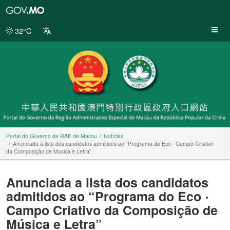
Portal
do
Governo
32°C
da
RAE
de
Macau
Portal do Governo da RAE de Macau
Notícias
Anunciada a lista dos candidatos admitidos ao “Programa do Eco ‧ Campo Criativo
da Composição de Música e Letra”
Anunciada a lista dos candidatos
admitidos ao “Programa do Eco ‧
Campo Criativo da Composição de
Música e Letra”