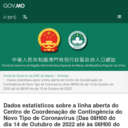
Portal
do
Governo
33°C
da
RAE
de
Macau
Portal do Governo da RAE de Macau
Notícias
Dados estatísticos sobre a linha aberta do Centro de Coordenação de
Contingência do Novo Tipo de Coronavírus (Das 08H00 do dia 14 de Outubro de
2022 até às 08H00 do dia 15 de Outubro de 2022)
Dados estatísticos sobre a linha aberta do
Centro de Coordenação de Contingência do
Novo Tipo de Coronavírus (Das 08H00 do
dia 14 de Outubro de 2022 até às 08H00 do