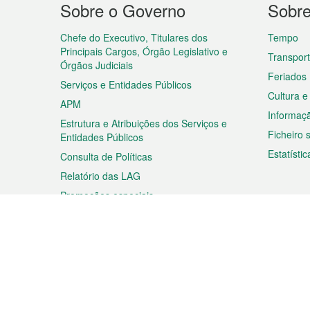
Sobre o Governo
Sobr
do
rodapé
Chefe do Executivo, Titulares dos
Tempo
Principais Cargos, Órgão Legislativo e
Transpor
Órgãos Judiciais
Feriados
Serviços e Entidades Públicos
Cultura e
APM
Informaç
Estrutura e Atribuições dos Serviços e
Ficheiro
Entidades Públicos
Estatístic
Consulta de Políticas
Relatório das LAG
Promoções especiais
Viagem
Negóc
Planear a sua viagem
Negócios
Descobrir Macau
Feiras d
Macau
Espectáculos e Entretenimento