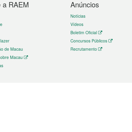
e a RAEM
Anúncios
Notícias
te
Vídeos
Boletim Oficial
 lazer
Concursos Públicos
ão de Macau
Recrutamento
 sobre Macau
as
ios e comércio
Directório
 e Investimento
Directório de Aplicações para T
o Comércio e Convenções em
Directório de Redes Sociais
Directório de Websites Temático