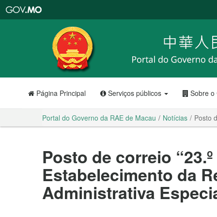
Portal
do
Governo
da
RAE
de
Macau
Página Principal
Serviços públicos
Sobre o
Portal do Governo da RAE de Macau
Notícias
Posto d
Posto de correio “23.º
Estabelecimento da R
Administrativa Especi