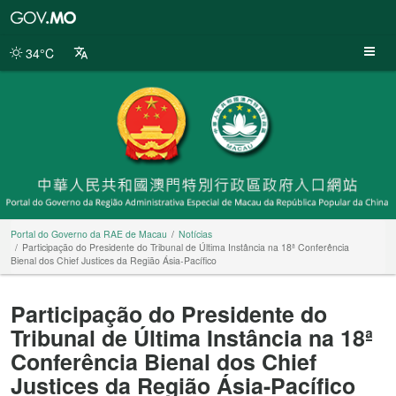
Portal
do
Governo
34°C
da
RAE
de
Macau
Portal do Governo da RAE de Macau
Notícias
Participação do Presidente do Tribunal de Última Instância na 18ª Conferência
Bienal dos Chief Justices da Região Ásia-Pacífico
Participação do Presidente do
Tribunal de Última Instância na 18ª
Conferência Bienal dos Chief
Justices da Região Ásia-Pacífico