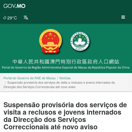
Portal
do
Governo
29°C
da
RAE
de
Macau
Portal do Governo da RAE de Macau
Notícias
Suspensão provisória dos serviços de visita a reclusos e jovens internados da
Direcção dos Serviços Correccionais até novo aviso
Suspensão provisória dos serviços de
visita a reclusos e jovens internados
da Direcção dos Serviços
Correccionais até novo aviso