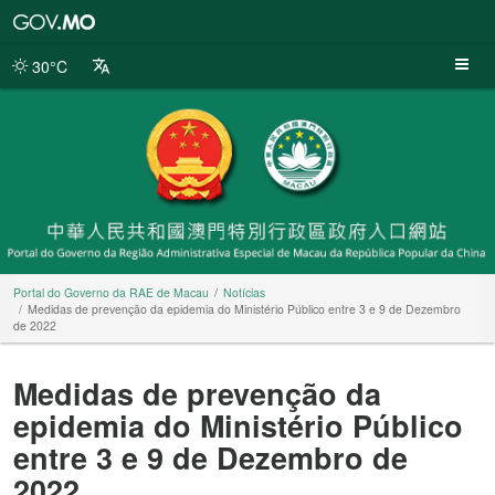
Portal
do
Governo
30°C
da
RAE
de
Macau
Portal do Governo da RAE de Macau
Notícias
Medidas de prevenção da epidemia do Ministério Público entre 3 e 9 de Dezembro
de 2022
Medidas de prevenção da
epidemia do Ministério Público
entre 3 e 9 de Dezembro de
2022