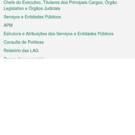
rodapé
Chefe do Executivo, Titulares dos Principais Cargos, Órgão
Legislativo e Órgãos Judiciais
Serviços e Entidades Públicos
APM
Estrutura e Atribuições dos Serviços e Entidades Públicos
Consulta de Políticas
Relatório das LAG
Promoções especiais
Sobre a RAEM
Tempo
Transporte
Feriados
Cultura e lazer
Informação de Macau
Ficheiro sobre Macau