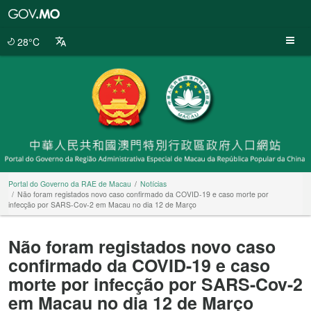
Portal
do
Governo
28°C
da
RAE
de
Macau
Portal do Governo da RAE de Macau
Notícias
Não foram registados novo caso confirmado da COVID-19 e caso morte por
infecção por SARS-Cov-2 em Macau no dia 12 de Março
Não foram registados novo caso
confirmado da COVID-19 e caso
morte por infecção por SARS-Cov-2
em Macau no dia 12 de Março