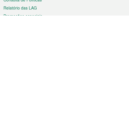
Relatório das LAG
Promoções especiais
Sobre a RAEM
Tempo
Transporte
Feriados
Cultura e lazer
Informação de Macau
Ficheiro sobre Macau
Estatísticas
Anúncios
Notícias
Vídeos