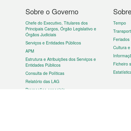
Menu
Sobre o Governo
Sobr
do
rodapé
Chefe do Executivo, Titulares dos
Tempo
Principais Cargos, Órgão Legislativo e
Transpor
Órgãos Judiciais
Feriados
Serviços e Entidades Públicos
Cultura e
APM
Informaç
Estrutura e Atribuições dos Serviços e
Ficheiro
Entidades Públicos
Estatístic
Consulta de Políticas
Relatório das LAG
Promoções especiais
Viagem
Negóc
Planear a sua viagem
Negócios
Descobrir Macau
Feiras d
Macau