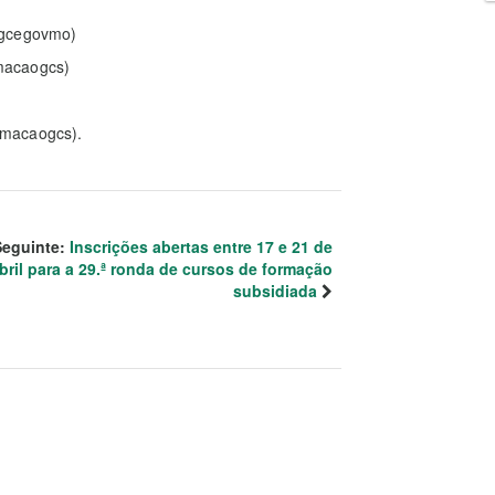
/gcegovmo)
macaogcs)
/macaogcs).
Seguinte:
Inscrições abertas entre 17 e 21 de
bril para a 29.ª ronda de cursos de formação
subsidiada