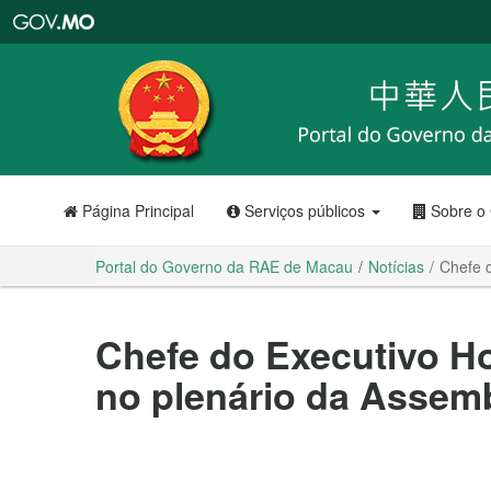
Portal
do
Governo
da
RAE
de
Macau
Página Principal
Serviços públicos
Sobre o
Portal do Governo da RAE de Macau
Notícias
Chefe d
Chefe do Executivo H
no plenário da Assemb