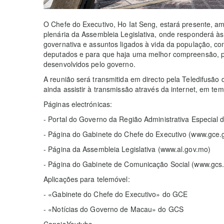
O Chefe do Executivo, Ho Iat Seng, estará presente, am
plenária da Assembleia Legislativa, onde responderá à
governativa e assuntos ligados à vida da população, c
deputados e para que haja uma melhor compreensão, po
desenvolvidos pelo governo.
A reunião será transmitida em directo pela Teledifusão 
ainda assistir à transmissão através da internet, em tem
Páginas electrónicas:
- Portal do Governo da Região Administrativa Especia
- Página do Gabinete do Chefe do Executivo (www.gce.
- Página da Assembleia Legislativa (www.al.gov.mo)
- Página do Gabinete de Comunicação Social (www.gcs
Aplicações para telemóvel:
- «Gabinete do Chefe do Executivo» do GCE
- «Notícias do Governo de Macau» do GCS
Canais
Youtube