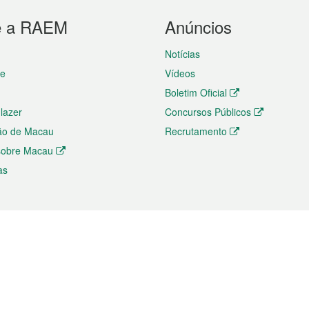
e a RAEM
Anúncios
Notícias
te
Vídeos
Boletim Oficial
 lazer
Concursos Públicos
ão de Macau
Recrutamento
 sobre Macau
as
ios e comércio
Directório
 e Investimento
Directório de Aplicações para T
o Comércio e Convenções em
Directório de Redes Sociais