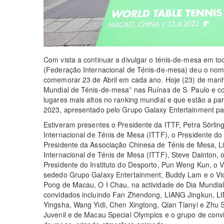
Com vista a continuar a divulgar o ténis-de-mesa em to
(Federação Internacional de Ténis-de-mesa) deu o nom
comemorar 23 de Abril em cada ano. Hoje (23) de manh
Mundial de Ténis-de-mesa” nas Ruínas de S. Paulo e 
lugares mais altos no ranking mundial e que estão a 
2023, apresentado pelo Grupo Galaxy Entertainment pa
Estiveram presentes o Presidente da ITTF, Petra Sörlin
Internacional de Ténis de Mesa (ITTF), o Presidente d
Presidente da Associação Chinesa de Ténis de Mesa, Li
Internacional de Ténis de Mesa (ITTF), Steve Dainton, 
Presidente do Instituto do Desporto, Pun Weng Kun, o 
sededo Grupo Galaxy Entertainment, Buddy Lam e o Vic
Pong de Macau, O I Chau, na actividade de Dia Mundia
convidados incluindo Fan Zhendong, LIANG Jingkun, LIN
Yingsha, Wang Yidi, Chen Xingtong, Qian Tianyi e Zhu 
Juvenil e de Macau Special Olympics e o grupo de conv