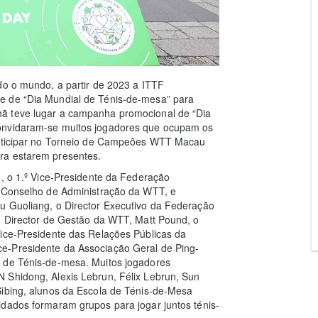
do o mundo, a partir de 2023 a ITTF
e de “Dia Mundial de Ténis-de-mesa” para
ã teve lugar a campanha promocional de “Dia
convidaram-se muitos jogadores que ocupam os
participar no Torneio de Campeões WTT Macau
ra estarem presentes.
g, o 1.º Vice-Presidente da Federação
o Conselho de Administração da WTT, e
u Guoliang, o Director Executivo da Federação
o Director de Gestão da WTT, Matt Pound, o
Vice-Presidente das Relações Públicas da
e-Presidente da Associação Geral de Ping-
l de Ténis-de-mesa. Muitos jogadores
 Shidong, Alexis Lebrun, Félix Lebrun, Sun
Sibing, alunos da Escola de Ténis-de-Mesa
idados formaram grupos para jogar juntos ténis-