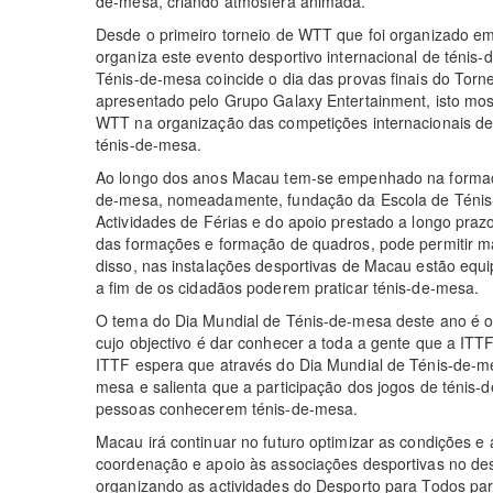
de-mesa, criando atmosfera animada.
Desde o primeiro torneio de WTT que foi organizado e
organiza este evento desportivo internacional de tén
Ténis-de-mesa coincide o dia das provas finais do T
apresentado pelo Grupo Galaxy Entertainment, isto mos
WTT na organização das competições internacionais d
ténis-de-mesa.
Ao longo dos anos Macau tem-se empenhado na formaçã
de-mesa, nomeadamente, fundação da Escola de Ténis-
Actividades de Férias e do apoio prestado a longo praz
das formações e formação de quadros, pode permitir ma
disso, nas instalações desportivas de Macau estão eq
a fim de os cidadãos poderem praticar ténis-de-mesa.
O tema do Dia Mundial de Ténis-de-mesa deste ano é o
cujo objectivo é dar conhecer a toda a gente que a ITT
ITTF espera que através do Dia Mundial de Ténis-de-m
mesa e salienta que a participação dos jogos de ténis
pessoas conhecerem ténis-de-mesa.
Macau irá continuar no futuro optimizar as condições e
coordenação e apoio às associações desportivas no des
organizando as actividades do Desporto para Todos par