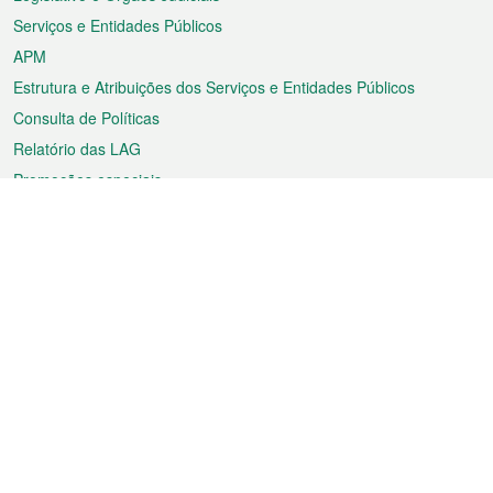
Serviços e Entidades Públicos
APM
Estrutura e Atribuições dos Serviços e Entidades Públicos
Consulta de Políticas
Relatório das LAG
Promoções especiais
Sobre a RAEM
Tempo
Transporte
Feriados
Cultura e lazer
Informação de Macau
Ficheiro sobre Macau
Estatísticas