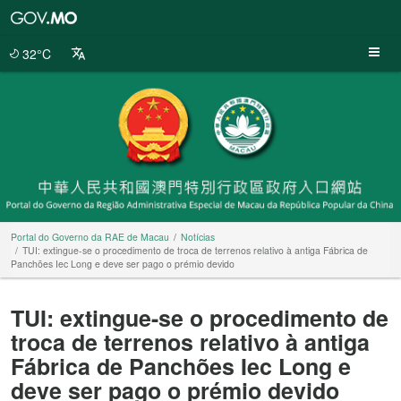
Portal
do
Governo
32°C
da
RAE
de
Macau
Portal do Governo da RAE de Macau
Notícias
TUI: extingue-se o procedimento de troca de terrenos relativo à antiga Fábrica de
Panchões Iec Long e deve ser pago o prémio devido
TUI: extingue-se o procedimento de
troca de terrenos relativo à antiga
Fábrica de Panchões Iec Long e
deve ser pago o prémio devido