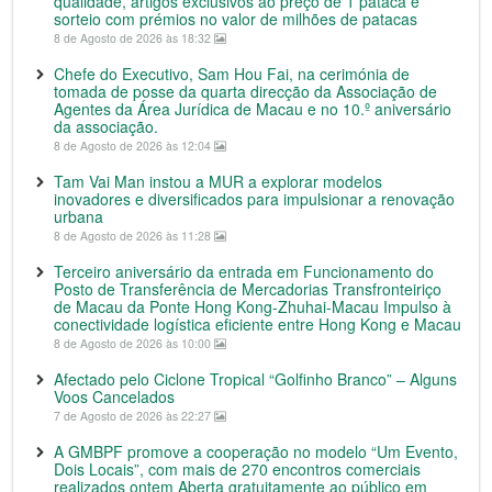
qualidade, artigos exclusivos ao preço de 1 pataca e
sorteio com prémios no valor de milhões de patacas
8 de Agosto de 2026 às 18:32
Chefe do Executivo, Sam Hou Fai, na cerimónia de
tomada de posse da quarta direcção da Associação de
Agentes da Área Jurídica de Macau e no 10.º aniversário
da associação.
8 de Agosto de 2026 às 12:04
Tam Vai Man instou a MUR a explorar modelos
inovadores e diversificados para impulsionar a renovação
urbana
8 de Agosto de 2026 às 11:28
Terceiro aniversário da entrada em Funcionamento do
Posto de Transferência de Mercadorias Transfronteiriço
de Macau da Ponte Hong Kong-Zhuhai-Macau Impulso à
conectividade logística eficiente entre Hong Kong e Macau
8 de Agosto de 2026 às 10:00
Afectado pelo Ciclone Tropical “Golfinho Branco” – Alguns
Voos Cancelados
7 de Agosto de 2026 às 22:27
A GMBPF promove a cooperação no modelo “Um Evento,
Dois Locais”, com mais de 270 encontros comerciais
realizados ontem Aberta gratuitamente ao público em