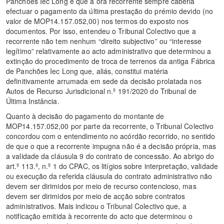
Panchões Iec Long e que à ora recorrente sempre caberia
efectuar o pagamento da última prestação do prémio devido (no
valor de MOP14.157.052,00) nos termos do exposto nos
documentos. Por isso, entendeu o Tribunal Colectivo que a
recorrente não tem nenhum “direito subjectivo” ou “interesse
legítimo” relativamente ao acto administrativo que determinou a
extinção do procedimento de troca de terrenos da antiga Fábrica
de Panchões Iec Long que, aliás, constitui matéria
definitivamente arrumada em sede da decisão prolatada nos
Autos de Recurso Jurisdicional n.º 191/2020 do Tribunal de
Última Instância.
Quanto à decisão do pagamento do montante de
MOP14.157.052,00 por parte da recorrente, o Tribunal Colectivo
concordou com o entendimento no acórdão recorrido, no sentido
de que o que a recorrente impugna não é a decisão própria, mas
a validade da cláusula 9 do contrato de concessão. Ao abrigo do
art.º 113.º, n.º 1 do CPAC, os litígios sobre interpretação, validade
ou execução da referida cláusula do contrato administrativo não
devem ser dirimidos por meio de recurso contencioso, mas
devem ser dirimidos por meio de acção sobre contratos
administrativos. Mais indicou o Tribunal Colectivo que, a
notificação emitida à recorrente do acto que determinou o