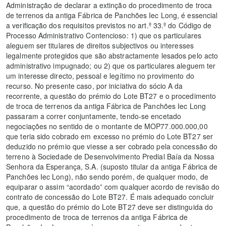
Administração de declarar a extinção do procedimento de troca
de terrenos da antiga Fábrica de Panchões Iec Long, é essencial
a verificação dos requisitos previstos no art.º 33.º do Código de
Processo Administrativo Contencioso: 1) que os particulares
aleguem ser titulares de direitos subjectivos ou interesses
legalmente protegidos que são abstractamente lesados pelo acto
administrativo impugnado; ou 2) que os particulares aleguem ter
um interesse directo, pessoal e legítimo no provimento do
recurso. No presente caso, por iniciativa do sócio A da
recorrente, a questão do prémio do Lote BT27 e o procedimento
de troca de terrenos da antiga Fábrica de Panchões Iec Long
passaram a correr conjuntamente, tendo-se encetado
negociações no sentido de o montante de MOP77.000.000,00
que teria sido cobrado em excesso no prémio do Lote BT27 ser
deduzido no prémio que viesse a ser cobrado pela concessão do
terreno à Sociedade de Desenvolvimento Predial Baía da Nossa
Senhora da Esperança, S.A. (suposto titular da antiga Fábrica de
Panchões Iec Long), não sendo porém, de qualquer modo, de
equiparar o assim “acordado” com qualquer acordo de revisão do
contrato de concessão do Lote BT27. É mais adequado concluir
que, a questão do prémio do Lote BT27 deve ser distinguida do
procedimento de troca de terrenos da antiga Fábrica de