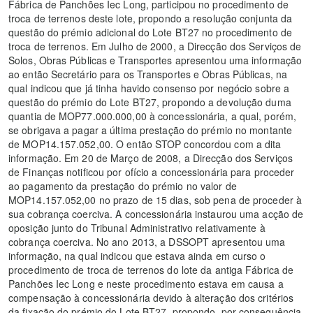
Fábrica de Panchões Iec Long, participou no procedimento de
troca de terrenos deste lote, propondo a resolução conjunta da
questão do prémio adicional do Lote BT27 no procedimento de
troca de terrenos. Em Julho de 2000, a Direcção dos Serviços de
Solos, Obras Públicas e Transportes apresentou uma informação
ao então Secretário para os Transportes e Obras Públicas, na
qual indicou que já tinha havido consenso por negócio sobre a
questão do prémio do Lote BT27, propondo a devolução duma
quantia de MOP77.000.000,00 à concessionária, a qual, porém,
se obrigava a pagar a última prestação do prémio no montante
de MOP14.157.052,00. O então STOP concordou com a dita
informação. Em 20 de Março de 2008, a Direcção dos Serviços
de Finanças notificou por ofício a concessionária para proceder
ao pagamento da prestação do prémio no valor de
MOP14.157.052,00 no prazo de 15 dias, sob pena de proceder à
sua cobrança coerciva. A concessionária instaurou uma acção de
oposição junto do Tribunal Administrativo relativamente à
cobrança coerciva. No ano 2013, a DSSOPT apresentou uma
informação, na qual indicou que estava ainda em curso o
procedimento de troca de terrenos do lote da antiga Fábrica de
Panchões Iec Long e neste procedimento estava em causa a
compensação à concessionária devido à alteração dos critérios
da fixação do prémio do Lote BT27, propondo, por consequência,