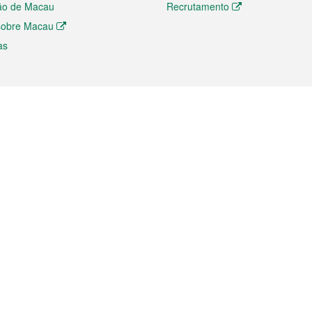
ão de Macau
Recrutamento
 sobre Macau
as
ios e comércio
Directório
 e Investimento
Directório de Aplicações para T
o Comércio e Convenções em
Directório de Redes Sociais
Directório de Websites Temático
dades de Negócios e Serviços
Directório RSS
s
Descarregamento de impressos
ão dos Mercados
de Intelectual