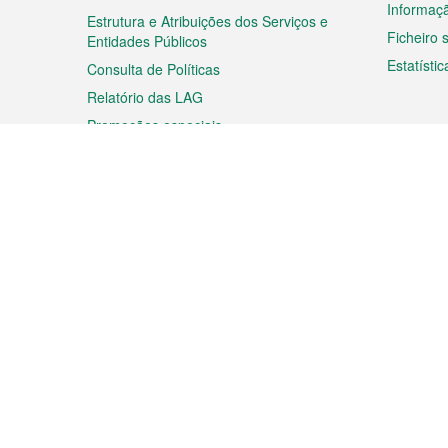
Informaç
Estrutura e Atribuições dos Serviços e
Ficheiro
Entidades Públicos
Estatístic
Consulta de Políticas
Relatório das LAG
Promoções especiais
Viagem
Negóc
Planear a sua viagem
Negócios
Descobrir Macau
Feiras d
Macau
Espectáculos e Entretenimento
Oportuni
Roteiro de Compras
das PME
Eventos e Festividades
Informaç
Proprieda
Rodapé
Idiomas
Ligações