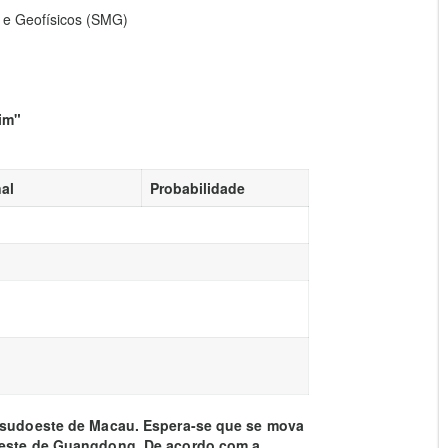
 e Geofísicos (SMG)
lim"
al
Probabilidade
u-sudoeste de Macau. Espera-se que se mova
 oeste de Guangdong. De acordo com a