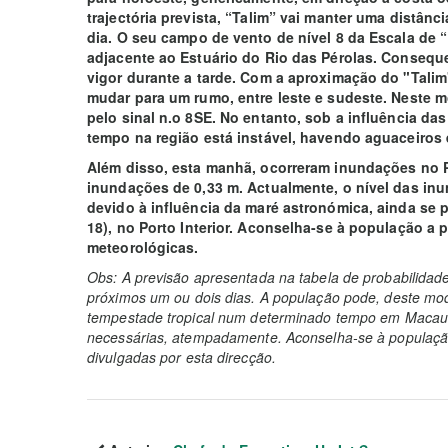
trajectória prevista, “Talim” vai manter uma distân
dia. O seu campo de vento de nível 8 da Escala de “
adjacente ao Estuário do Rio das Pérolas. Conseque
vigor durante a tarde. Com a aproximação do "Talim" 
mudar para um rumo, entre leste e sudeste. Neste m
pelo sinal n.o 8SE. No entanto, sob a influência da
tempo na região está instável, havendo aguaceiros 
Além disso, esta manhã, ocorreram inundações no Po
inundações de 0,33 m. Actualmente, o nível das inu
devido à influência da maré astronómica, ainda se 
18), no Porto Interior. Aconselha-se à população a 
meteorológicas.
Obs: A previsão apresentada na tabela de probabilidad
próximos um ou dois dias. A população pode, deste mod
tempestade tropical num determinado tempo em Macau 
necessárias, atempadamente. Aconselha-se à população
divulgadas por esta direcção.