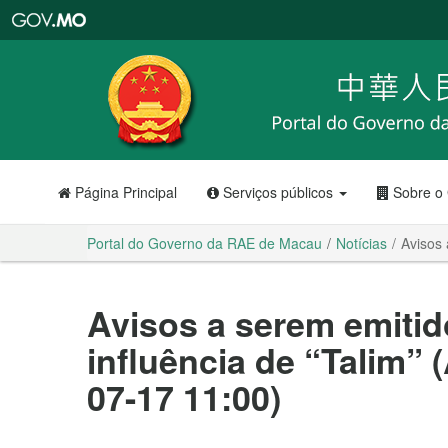
Portal
do
Governo
da
RAE
de
Macau
Página Principal
Serviços públicos
Sobre o
Portal do Governo da RAE de Macau
Notícias
Avisos 
Avisos a serem emitid
influência de “Talim” 
07-17 11:00)