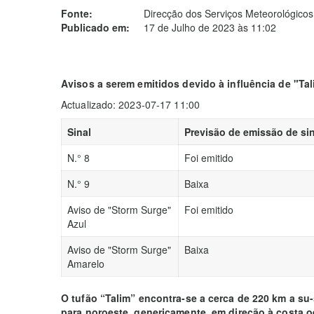
Fonte:
Direcção dos Serviços Meteorológicos
Publicado em:
17 de Julho de 2023 às 11:02
Avisos a serem emitidos devido à influência de "Ta
Actualizado: 2023-07-17 11:00
Sinal
Previsão de emissão de sin
N.° 8
Foi emitido
N.° 9
Baixa
Aviso de "Storm Surge"
Foi emitido
Azul
Aviso de "Storm Surge"
Baixa
Amarelo
O tufão “Talim” encontra-se a cerca de 220 km a s
para noroeste, genericamente, em direção à costa