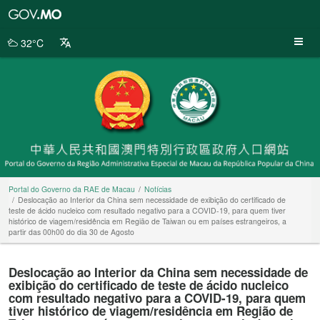
Portal
do
Governo
32°C
da
RAE
de
Macau
Portal do Governo da RAE de Macau
Notícias
Deslocação ao Interior da China sem necessidade de exibição do certificado de
teste de ácido nucleico com resultado negativo para a COVID-19, para quem tiver
histórico de viagem/residência em Região de Taiwan ou em países estrangeiros, a
partir das 00h00 do dia 30 de Agosto
Deslocação ao Interior da China sem necessidade de
exibição do certificado de teste de ácido nucleico
com resultado negativo para a COVID-19, para quem
tiver histórico de viagem/residência em Região de