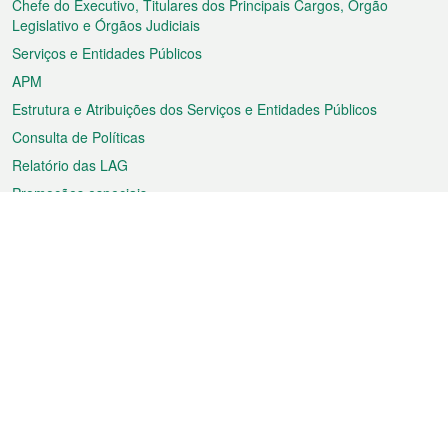
rodapé
Chefe do Executivo, Titulares dos Principais Cargos, Órgão
Legislativo e Órgãos Judiciais
Serviços e Entidades Públicos
APM
Estrutura e Atribuições dos Serviços e Entidades Públicos
Consulta de Políticas
Relatório das LAG
Promoções especiais
Sobre a RAEM
Tempo
Transporte
Feriados
Cultura e lazer
Informação de Macau
Ficheiro sobre Macau