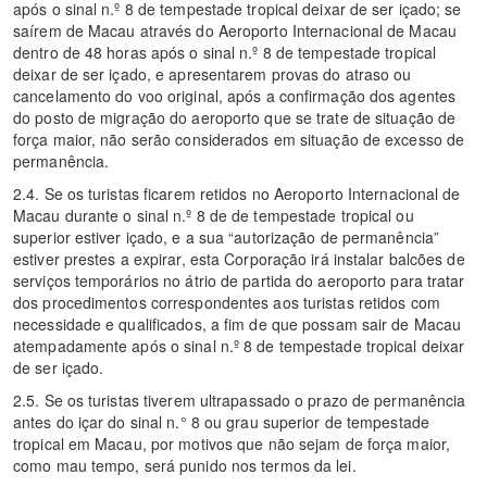
após o sinal n.º 8 de tempestade tropical deixar de ser içado; se
saírem de Macau através do Aeroporto Internacional de Macau
dentro de 48 horas após o sinal n.º 8 de tempestade tropical
deixar de ser içado, e apresentarem provas do atraso ou
cancelamento do voo original, após a confirmação dos agentes
do posto de migração do aeroporto que se trate de situação de
força maior, não serão considerados em situação de excesso de
permanência.
2.4. Se os turistas ficarem retidos no Aeroporto Internacional de
Macau durante o sinal n.º 8 de de tempestade tropical ou
superior estiver içado, e a sua “autorização de permanência”
estiver prestes a expirar, esta Corporação irá instalar balcões de
serviços temporários no átrio de partida do aeroporto para tratar
dos procedimentos correspondentes aos turistas retidos com
necessidade e qualificados, a fim de que possam sair de Macau
atempadamente após o sinal n.º 8 de tempestade tropical deixar
de ser içado.
2.5. Se os turistas tiverem ultrapassado o prazo de permanência
antes do içar do sinal n.° 8 ou grau superior de tempestade
tropical em Macau, por motivos que não sejam de força maior,
como mau tempo, será punido nos termos da lei.