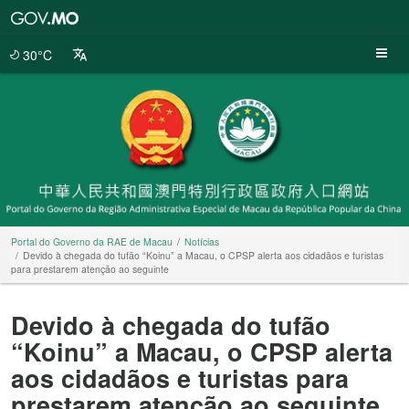
Portal
do
Governo
30°C
da
RAE
de
Macau
Portal do Governo da RAE de Macau
Notícias
Devido à chegada do tufão “Koinu” a Macau, o CPSP alerta aos cidadãos e turistas
para prestarem atenção ao seguinte
Devido à chegada do tufão
“Koinu” a Macau, o CPSP alerta
aos cidadãos e turistas para
prestarem atenção ao seguinte