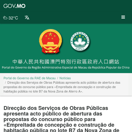
Portal
do
Governo
32°C
da
RAE
de
Macau
Portal do Governo da RAE de Macau
Notícias
Direcção dos Serviços de Obras Públicas apresenta acto público de abertura das
propostas do concurso público para «Empreitada de concepção e construção de
habitação pública no lote B7 da Nova Zona de Aterro A».
Direcção dos Serviços de Obras Públicas
apresenta acto público de abertura das
propostas do concurso público para
«Empreitada de concepção e construção de
habitação pública no lote B7 da Nova Zona de