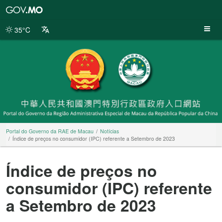
Portal
do
Governo
35°C
da
RAE
de
Macau
Portal do Governo da RAE de Macau
Notícias
Índice de preços no consumidor (IPC) referente a Setembro de 2023
Índice de preços no
consumidor (IPC) referente
a Setembro de 2023