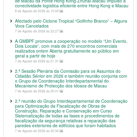
de Macau da Ponte Hong Kong-Zhuhai-Macau Impulso à
conectividade logística eficiente entre Hong Kong e Macau
8 de Agosto de 2026 às 10:00
Afectado pelo Ciclone Tropical “Golfinho Branco” – Alguns
Voos Cancelados
7 de Agosto de 2026 às 22:27
A GMBPF promove a cooperação no modelo “Um Evento,
Dois Locais”, com mais de 270 encontros comerciais
realizados ontem Aberta gratuitamente ao público em
geral a partir de hoje
7 de Agosto de 2026 às 21:31
2.ª Sessão Plenária da Comissão para os Assuntos do
Cidadão Sénior em 2026 e também reunião conjunta com
o Grupo de Coordenação Interdepartamental do
Mecanismo de Protecção dos Idosos de Macau
7 de Agosto de 2026 às 20:41
2.ª reunião do Grupo Interdepartamental de Coordenação
para Optimização da Fiscalização de Obras de
Construção, Reparação e Conservação em Curso
Sistematização de todas as fases e procedimentos de
fiscalização da segurança relativas a reparação das
paredes exteriores de edifícios que foram habitados
7 de Agosto de 2026 às 20:34