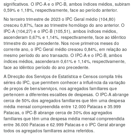
significativos. O IPC-A e o IPC-B, ambos índices médios, subiram
0,59% e 1,18%, respectivamente, face ao período anterior.
No terceiro trimestre de 2023 o IPC Geral médio (104,80)
cresceu 0,87%, face ao trimestre homólogo do ano anterior. O
IPC-A (104,27) e o IPC-B (105,51), ambos índices médios,
ascenderam 0,67% e 1,14%, respectivamente, face ao idêntico
trimestre do ano precedente. Nos nove primeiros meses do
corrente ano, o IPC Geral médio cresceu 0,84%, em relação ao
mesmo período do ano transacto. O IPC-A e o IPC-B, ambos
índices médios, ascenderam 0,61% e 1,14%, respectivamente,
face ao idêntico período do ano precedente.
A Direcção dos Serviços de Estatística e Censos compila três
séries do IPC, que permitem conhecer a influência da variação
de preços de bens/serviços, nos agregados familiares que
pertencem a diferentes escalões de despesas. O IPC-A abrange
cerca de 50% dos agregados familiares que têm uma despesa
média mensal compreendida entre 12.000 Patacas e 35.999
Patacas, o IPC-B abrange cerca de 30% dos agregados
familiares que têm uma despesa média mensal compreendida
entre 36.000 Patacas e 62.999 Patacas e o IPC Geral abrange
todos os agregados familiares acima referidos.