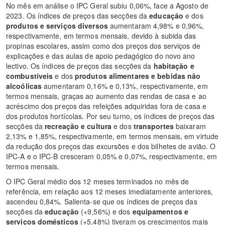
No mês em análise o IPC Geral subiu 0,06%, face a Agosto de
2023. Os índices de preços das secções da
educação
e dos
produtos e serviços diversos
aumentaram 4,98% e 0,96%,
respectivamente, em termos mensais, devido à subida das
propinas escolares, assim como dos preços dos serviços de
explicações e das aulas de apoio pedagógico do novo ano
lectivo. Os índices de preços das secções da
habitação e
combustíveis
e dos
produtos alimentares e bebidas não
alcoólicas
aumentaram 0,16% e 0,13%, respectivamente, em
termos mensais, graças ao aumento das rendas de casa e ao
acréscimo dos preços das refeições adquiridas fora de casa e
dos produtos hortícolas. Por seu turno, os índices de preços das
secções da
recreação e cultura
e
dos
transportes
baixaram
2,13% e 1,85%, respectivamente, em termos mensais, em virtude
da redução dos preços das excursões e dos bilhetes de avião. O
IPC-A e o IPC-B cresceram 0,05% e 0,07%, respectivamente, em
termos mensais.
O IPC Geral médio dos 12 meses terminados no mês de
referência, em relação aos 12 meses imediatamente anteriores,
ascendeu 0,84%. Salienta-se que os índices de preços das
secções da
educação
(+9,56%) e dos
equipamentos e
serviços domésticos
(+5,48%) tiveram os crescimentos mais