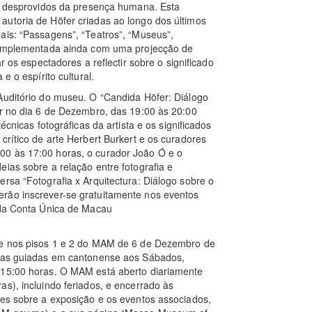
os desprovidos da presença humana. Esta
autoria de Höfer criadas ao longo dos últimos
ais: “Passagens”, “Teatros”, “Museus”,
 complementada ainda com uma projecção de
ar os espectadores a reflectir sobre o significado
e o espírito cultural.
Auditório do museu. O “Candida Höfer: Diálogo
ar no dia 6 de Dezembro, das 19:00 às 20:00
écnicas fotográficas da artista e os significados
crítico de arte Herbert Burkert e os curadores
00 às 17:00 horas, o curador João Ó e o
ias sobre a relação entre fotografia e
rsa “Fotografia x Arquitectura: Diálogo sobre o
rão inscrever-se gratuitamente nos eventos
” da Conta Única de Macau
nte nos pisos 1 e 2 do MAM de 6 de Dezembro de
itas guiadas em cantonense aos Sábados,
 15:00 horas. O MAM está aberto diariamente
s), incluindo feriados, e encerrado às
ões sobre a exposição e os eventos associados,