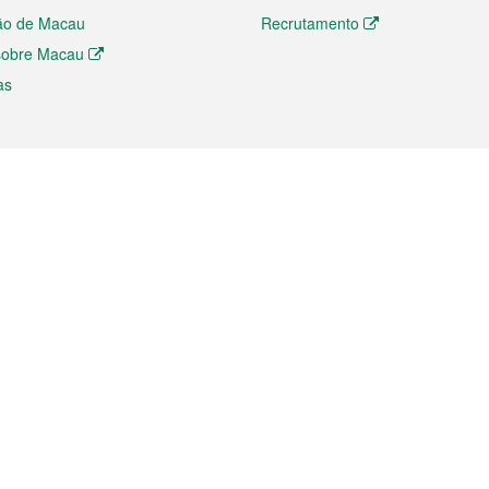
ão de Macau
Recrutamento
 sobre Macau
as
ios e comércio
Directório
 e Investimento
Directório de Aplicações para T
o Comércio e Convenções em
Directório de Redes Sociais
Directório de Websites Temático
dades de Negócios e Serviços
Directório RSS
s
Descarregamento de impressos
ão dos Mercados
de Intelectual