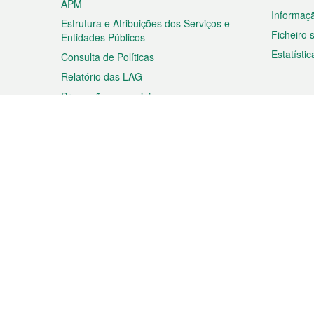
APM
Informaç
Estrutura e Atribuições dos Serviços e
Ficheiro
Entidades Públicos
Estatístic
Consulta de Políticas
Relatório das LAG
Promoções especiais
Viagem
Negóc
Planear a sua viagem
Negócios
Descobrir Macau
Feiras d
Macau
Espectáculos e Entretenimento
Oportuni
Roteiro de Compras
das PME
Eventos e Festividades
Informaç
Proprieda