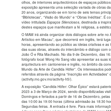
olhos, de interiores arquitectónicos de espaços públic
exposição apresenta uma selecção variada de obras da 
20 anos, organizando-se em torno de seis temas princip
“Bibliotecas”, “Visão do Mundo” e “Obras Inéditas”. É
vídeo intitulada
Espaços Silenciosos
, destinada a inspir
destes espaços que manifestam a fé religiosa, a estética 
O MAM irá ainda organizar dois diálogos sobre arte no 
Artístico em Macau”, que decorrerá em inglês, terá lug
horas, apresentando ao público as ideias criativas e as t
das suas obras, através do intercâmbio e diálogo com o 
João Ó e Rita Machado. No dia 9 de Dezembro, das 16:
fotógrafo local Wong Ho Sang vão apresentar as suas ide
arquitectura em cantonense e inglês, no âmbito da conve
Mundo da Arte de Candida Höfer”. Os interessados pode
referidos através da página “Inscrição em Actividades
(activity.mo.gov.mo/activity-h5/).
A exposição “Candida Höfer: Olhar Épico” estará pate
2023 a 3 de Março de 2024, sendo disponibilizadas vis
Domingos e feriados a partir de 16 de Dezembro, pelas
das 10:00 às 19:00 horas (última admissão às 18:30 hora
Segundas-feiras. A entrada é livre. Para mais informaç