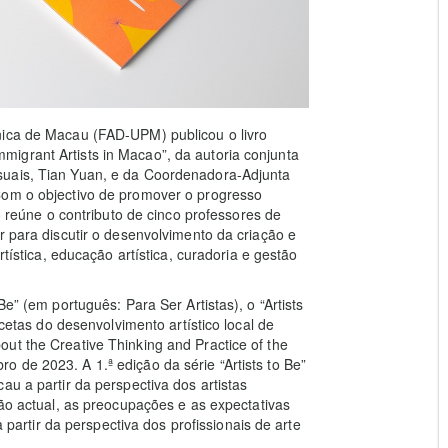
nica de Macau (FAD-UPM) publicou o livro
 Immigrant Artists in Macao”, da autoria conjunta
suais, Tian Yuan, e da Coordenadora-Adjunta
Com o objectivo de promover o progresso
ro reúne o contributo de cinco professores de
r para discutir o desenvolvimento da criação e
rtística, educação artística, curadoria e gestão
e” (em português: Para Ser Artistas), o “Artists
acetas do desenvolvimento artístico local de
ut the Creative Thinking and Practice of the
 de 2023. A 1.ª edição da série “Artists to Be”
au a partir da perspectiva dos artistas
ção actual, as preocupações e as expectativas
a partir da perspectiva dos profissionais de arte