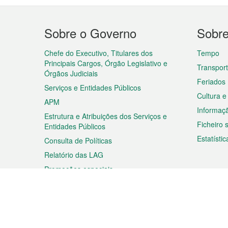
Menu
Sobre o Governo
Sobr
do
rodapé
Chefe do Executivo, Titulares dos
Tempo
Principais Cargos, Órgão Legislativo e
Transpor
Órgãos Judiciais
Feriados
Serviços e Entidades Públicos
Cultura e
APM
Informaç
Estrutura e Atribuições dos Serviços e
Ficheiro
Entidades Públicos
Estatístic
Consulta de Políticas
Relatório das LAG
Promoções especiais
Viagem
Negóc
Planear a sua viagem
Negócios