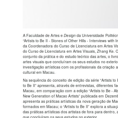
A Faculdade de Artes e
Design
da Universidade Politéc
“Artists to Be II - Stones of Other Hills - Interviews with
da Coordenadora do Curso de Licenciatura em Artes Vi
do Curso de Licenciatura em Artes Visuais, Zhang Ke. 
conjunto da prática e do estudo teórico das artes, o liv
artes visuais que concluíram os seus estudos no exterio
investigação artísticas com os profissionais da criação a
cultural em Macau.
Na sequência do conceito de edição da série “Artists to B
to Be II” apresenta, através de entrevistas, diferentes f
Macau, em comparação com a edição “Artists to Be - Abo
New Generation of Macao Artists” publicada em Dezembro
apresenta as práticas artísticas da nova geração de Mac
formados em Macau; o “Artists to Be II” explora a situa
das práticas artísticas dos artistas de fora para dentro, 
que concluíram os seus estudos no exterior.