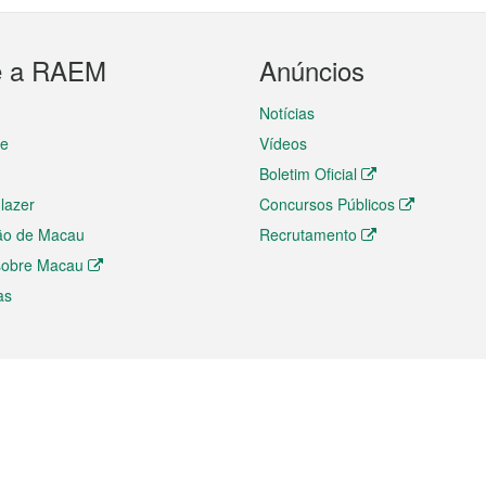
e a RAEM
Anúncios
Notícias
te
Vídeos
Boletim Oficial
 lazer
Concursos Públicos
ão de Macau
Recrutamento
 sobre Macau
as
ios e comércio
Directório
 e Investimento
Directório de Aplicações para T