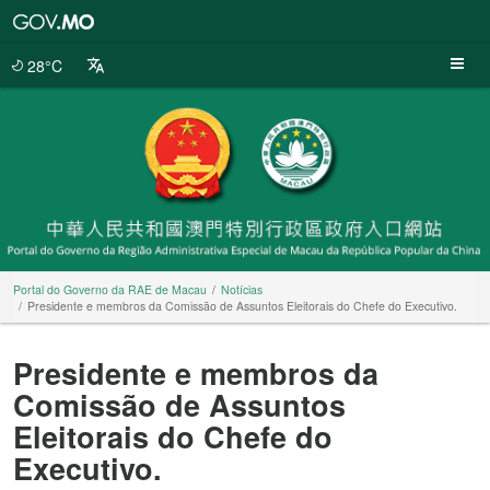
Portal
do
Governo
28°C
da
RAE
de
Macau
Portal do Governo da RAE de Macau
Notícias
Presidente e membros da Comissão de Assuntos Eleitorais do Chefe do Executivo.
Presidente e membros da
Comissão de Assuntos
Eleitorais do Chefe do
Executivo.