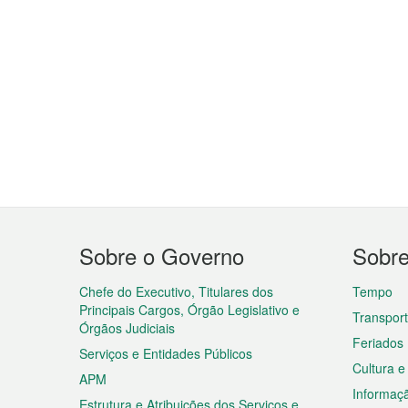
Menu
Sobre o Governo
Sobr
do
rodapé
Chefe do Executivo, Titulares dos
Tempo
Principais Cargos, Órgão Legislativo e
Transpor
Órgãos Judiciais
Feriados
Serviços e Entidades Públicos
Cultura e
APM
Informaç
Estrutura e Atribuições dos Serviços e