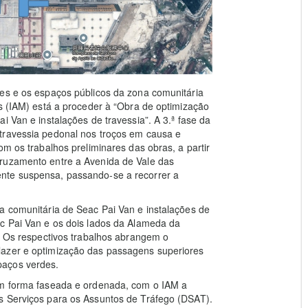
res e os espaços públicos da zona comunitária
is (IAM) está a proceder à “Obra de optimização
i Van e instalações de travessia”. A 3.ª fase da
travessia pedonal nos troços em causa e
om os trabalhos preliminares das obras, a partir
cruzamento entre a Avenida de Vale das
nte suspensa, passando-se a recorrer a
a comunitária de Seac Pai Van e instalações de
ac Pai Van e os dois lados da Alameda da
). Os respectivos trabalhos abrangem o
lazer e optimização das passagens superiores
paços verdes.
em forma faseada e ordenada, com o IAM a
s Serviços para os Assuntos de Tráfego (DSAT).