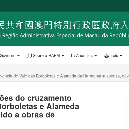
 Governo
Sobre a RAEM
Anúncios
Leis
enida de Vale das Borboletas e Alameda da Harmonia suspensa, devid
eões do cruzamento
Borboletas e Alameda
ido a obras de