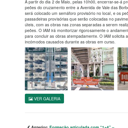
A partir do dia 2 de Maio, pelas 10h00, encerrar-se-á 
peões do cruzamento entre a Avenida de Vale das Borb
será colocado um semáforo provisório no local, e os pe
passadeiras provisórias que serão colocadas no pavim
úteis, com as obras nas zonas separadas a serem realiz
peões. O IAM irá monitorizar rigorosamente o andamen
para concluir as obras atempadamente. O IAM solicita 
incómodos causados durante as obras em curso.
VER GALERIA
Anterior:
Formação articulada com “1+4” –