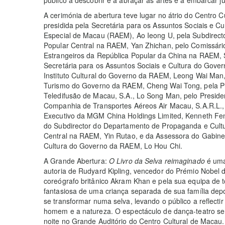
público a descobrir e a abraçar as artes e a embarcar j
A cerimónia de abertura teve lugar no átrio do Centro 
presidida pela Secretária para os Assuntos Sociais e C
Especial de Macau (RAEM), Ao Ieong U, pela Subdirect
Popular Central na RAEM, Yan Zhichan, pelo Comissário
Estrangeiros da República Popular da China na RAEM, 
Secretária para os Assuntos Sociais e Cultura do Gove
Instituto Cultural do Governo da RAEM, Leong Wai Man, 
Turismo do Governo da RAEM, Cheng Wai Tong, pela P
Teledifusão de Macau, S.A., Lo Song Man, pelo Preside
Companhia de Transportes Aéreos Air Macau, S.A.R.L., 
Executivo da MGM China Holdings Limited, Kenneth Fen
do Subdirector do Departamento de Propaganda e Cult
Central na RAEM, Yin Rutao, e da Assessora do Gabinet
Cultura do Governo da RAEM, Lo Hou Chi.
A Grande Abertura:
O Livro da Selva reimaginado
é uma
autoria de Rudyard Kipling, vencedor do Prémio Nobel de
coreógrafo britânico Akram Khan e pela sua equipa de t
fantasiosa de uma criança separada de sua família dep
se transformar numa selva, levando o público a reflecti
homem e a natureza. O espectáculo de dança-teatro s
noite no Grande Auditório do Centro Cultural de Macau.