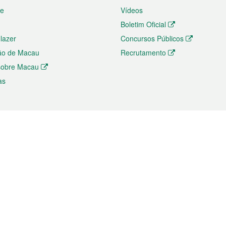
te
Vídeos
Boletim Oficial
 lazer
Concursos Públicos
ão de Macau
Recrutamento
 sobre Macau
as
ios e comércio
Directório
 e Investimento
Directório de Aplicações para T
o Comércio e Convenções em
Directório de Redes Sociais
Directório de Websites Temático
dades de Negócios e Serviços
Directório RSS
s
Descarregamento de impressos
ão dos Mercados