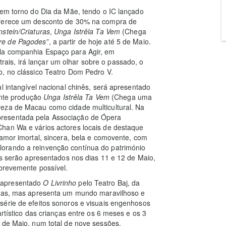
 em torno do Dia da Mãe, tendo o IC lançado
 oferece um desconto de 30% na compra de
stein/Criaturas
,
Unga Istrêla Ta Vem
(Chega
re de Pagodes”
, a partir de hoje até 5 de Maio.
la companhia Espaço para Agir, em
is, irá lançar um olhar sobre o passado, o
o, no clássico Teatro Dom Pedro V.
l intangível nacional chinês, será apresentado
iante produção
Unga Istrêla Ta Vem
(Chega uma
reza de Macau como cidade multicultural. Na
presentada pela Associação de Ópera
han Wa e vários actores locais de destaque
 amor imortal, sincera, bela e comovente, com
orando a reinvenção contínua do património
os serão apresentados nos dias 11 e 12 de Maio,
 brevemente possível.
 apresentado
O Livrinho
pelo Teatro Baj, da
avras, mas apresenta um mundo maravilhoso e
série de efeitos sonoros e visuais engenhosos
artístico das crianças entre os 6 meses e os 3
 de Maio, num total de nove sessões.