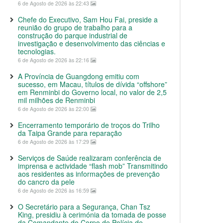
6 de Agosto de 2026 às 22:43
Chefe do Executivo, Sam Hou Fai, preside a
reunião do grupo de trabalho para a
construção do parque industrial de
investigação e desenvolvimento das ciências e
tecnologias.
6 de Agosto de 2026 às 22:16
A Província de Guangdong emitiu com
sucesso, em Macau, títulos de dívida “offshore”
em Renminbi do Governo local, no valor de 2,5
mil milhões de Renminbi
6 de Agosto de 2026 às 22:00
Encerramento temporário de troços do Trilho
da Taipa Grande para reparação
6 de Agosto de 2026 às 17:29
Serviços de Saúde realizaram conferência de
imprensa e actividade “flash mob” Transmitindo
aos residentes as informações de prevenção
do cancro da pele
6 de Agosto de 2026 às 16:59
O Secretário para a Segurança, Chan Tsz
King, presidiu à cerimónia da tomada de posse
da Comandante do Corpo de Polícia de