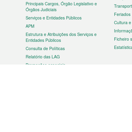
rodapé
Principais Cargos, Órgão Legislativo e
Transpor
Órgãos Judiciais
Feriados
Serviços e Entidades Públicos
Cultura e
APM
Informaç
Estrutura e Atribuições dos Serviços e
Ficheiro
Entidades Públicos
Estatístic
Consulta de Políticas
Relatório das LAG
Promoções especiais
Viagem
Negóc
Planear a sua viagem
Negócios
Descobrir Macau
Feiras d
Macau
Espectáculos e Entretenimento
Oportuni
Roteiro de Compras
das PME
Eventos e Festividades
Informaç