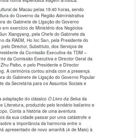
untos numa esplêndida viagem artística.
Cultural de Macau pelas 19:40 horas, sendo
ultura do Governo da Região Administrativa
ora do Gabinete de Ligação do Governo
 em exercício do Ministério dos Negócios
Sun Xiangyang, pela Chefe do Gabinete da
rno da RAEM, Ho Ioc San, pela Presidente do
pelo Director, Substituto, dos Serviços de
residente da Comissão Executiva da TDM –
nte da Comissão Executiva e Director Geral da
Zhu Paibo, e pelo Presidente e Director
g. A cerimónia contou ainda com a presença
ura do Gabinete de Ligação do Governo Popular
e da Secretária para os Assuntos Sociais e
 adaptação do clássico
O Livro da Selva
da
 Literatura, produzido pelo lendário bailarino e
opo. Conta a história de uma aventura
ois da sua cidade passar por uma catástrofe e
r sobre a importância da harmonia entre o
erá apresentado de novo amanhã (4 de Maio) à