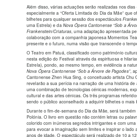
Além disso, várias actuações serão realizadas nos dias
especialmente a “Oferta Limitada do Dia da Mãe” que
bilhetes para qualquer sessão dos espectáculos
Franken
uma Estrela) e da
Nova Ópera Cantonense “Sob a Árvo
Frankenstein/Criaturas
, uma adaptação apresentada pe
colaboração com a companhia japonesa Momentos Teatra
presente e o futuro, numa visão que transcende o temp
O Teatro em Patuá, classificado como património cultura
nesta edição do Festival através da espirituosa e hilar
Estrela), pondo, ao mesmo tempo, em evidência a natu
Nova Ópera Cantonense “Sob a Árvore de Pagodes”
, a
Cantonense Zhen Hua Sing, o conceituado artista Chu C
revelarão a sua perícia na narração de uma história de
uma combinação de tecnologias cénicas modernas, expl
cultural e das artes cénicas. Os três programas referid
sendo o público aconselhado a adquirir bilhetes o mais
Durante o fim-de-semana do Dia da Mãe, será também
Polónia. O livro em questão não contém letras ou pal
colorido com inúmeros segredos intrigantes e com uma 
para evocar a imaginação sem limites e inspirar o lado 
anos de idade. O espectáculo será realizado de 10 a 12