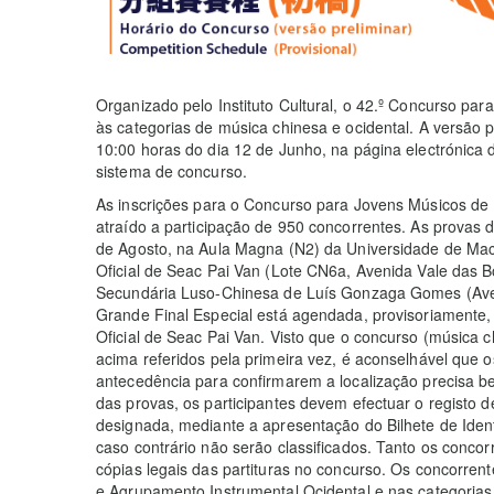
Organizado pelo Instituto Cultural, o 42.º Concurso p
às categorias de música chinesa e ocidental. A versão 
10:00 horas do dia 12 de Junho, na página electróni
sistema de concurso.
As inscrições para o Concurso para Jovens Músicos de
atraído a participação de 950 concorrentes. As provas 
de Agosto, na Aula Magna (N2) da Universidade de Mac
Oficial de Seac Pai Van (Lote CN6a, Avenida Vale das B
Secundária Luso-Chinesa de Luís Gonzaga Gomes (Aven
Grande Final Especial está agendada, provisoriamente,
Oficial de Seac Pai Van. Visto que o concurso (música ch
acima referidos pela primeira vez, é aconselhável que 
antecedência para confirmarem a localização precisa 
das provas, os participantes devem efectuar o registo 
designada, mediante a apresentação do Bilhete de Ident
caso contrário não serão classificados. Tanto os con
cópias legais das partituras no concurso. Os concorren
e Agrupamento Instrumental Ocidental e nas categoria