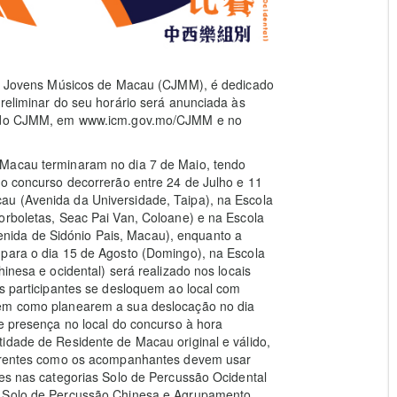
ara Jovens Músicos de Macau (CJMM), é dedicado
preliminar do seu horário será anunciada às
ca do CJMM, em www.icm.gov.mo/CJMM e no
 Macau terminaram no dia 7 de Maio, tendo
do concurso decorrerão entre 24 de Julho e 11
au (Avenida da Universidade, Taipa), na Escola
orboletas, Seac Pai Van, Coloane) e na Escola
ida de Sidónio Pais, Macau), enquanto a
 para o dia 15 de Agosto (Domingo), na Escola
inesa e ocidental) será realizado nos locais
os participantes se desloquem ao local com
bem como planearem a sua deslocação no dia
de presença no local do concurso à hora
idade de Residente de Macau original e válido,
correntes como os acompanhantes devem usar
tes nas categorias Solo de Percussão Ocidental
s Solo de Percussão Chinesa e Agrupamento