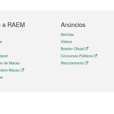
e a RAEM
Anúncios
Notícias
te
Vídeos
Boletim Oficial
 lazer
Concursos Públicos
ão de Macau
Recrutamento
 sobre Macau
as
ios e comércio
Directório