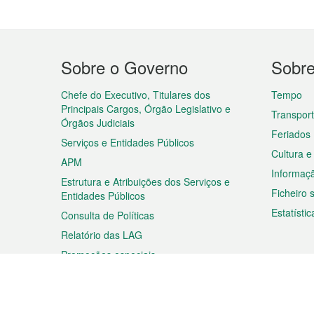
Menu
Sobre o Governo
Sobr
do
rodapé
Chefe do Executivo, Titulares dos
Tempo
Principais Cargos, Órgão Legislativo e
Transpor
Órgãos Judiciais
Feriados
Serviços e Entidades Públicos
Cultura e
APM
Informaç
Estrutura e Atribuições dos Serviços e
Ficheiro
Entidades Públicos
Estatístic
Consulta de Políticas
Relatório das LAG
Promoções especiais
Viagem
Negóc