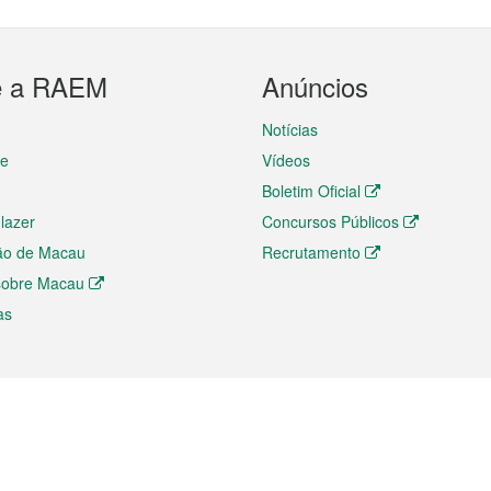
e a RAEM
Anúncios
Notícias
te
Vídeos
Boletim Oficial
 lazer
Concursos Públicos
ão de Macau
Recrutamento
 sobre Macau
as
ios e comércio
Directório
 e Investimento
Directório de Aplicações para T