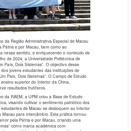
o da Região Administrativa Especial de Macau
a Pátria e por Macau, bem como ao
s nesse sentido, e enriquecendo o conteúdo de
ho de 2024, a Universidade Politécnica de
 País, Dois Sistemas”. O objectivo desse
dos jovens estudantes das instituições de
a “Um País, Dois Sistemas”. O Campo de Estudo
 ensino superior do Interior da China,
ve resultados frutíferos.
no da RAEM, a UPM criou a Base de Estudo
ca, visando cultivar o sentimento patriótico dos
s estudantes de Macau se desloquem ao Interior
 Macau para intercâmbio. Esta prática tornou-
amor pela Pátria e por Macau, criando uma
istemas” como marca académica com