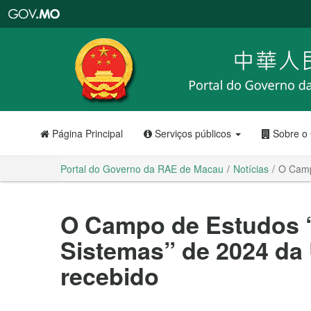
Portal
do
Governo
da
RAE
de
Macau
Página Principal
Serviços públicos
Sobre o
Portal do Governo da RAE de Macau
Notícias
O Camp
O Campo de Estudos 
Sistemas” de 2024 da
recebido