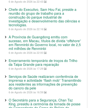
6 de Agosto de 2026 às 22:43
Chefe do Executivo, Sam Hou Fai, preside a
reunião do grupo de trabalho para a
construção do parque industrial de
investigação e desenvolvimento das ciências e
tecnologias.
6 de Agosto de 2026 às 22:16
A Província de Guangdong emitiu com
sucesso, em Macau, títulos de dívida “offshore”
em Renminbi do Governo local, no valor de 2,5
mil milhões de Renminbi
6 de Agosto de 2026 às 22:00
Encerramento temporário de troços do Trilho
da Taipa Grande para reparação
6 de Agosto de 2026 às 17:29
Serviços de Saúde realizaram conferência de
imprensa e actividade “flash mob” Transmitindo
aos residentes as informações de prevenção
do cancro da pele
6 de Agosto de 2026 às 16:59
O Secretário para a Segurança, Chan Tsz
King, presidiu à cerimónia da tomada de posse
da Comandante do Corpo de Polícia de