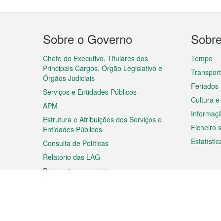
Menu
Sobre o Governo
Sobr
do
rodapé
Chefe do Executivo, Titulares dos
Tempo
Principais Cargos, Órgão Legislativo e
Transpor
Órgãos Judiciais
Feriados
Serviços e Entidades Públicos
Cultura e
APM
Informaç
Estrutura e Atribuições dos Serviços e
Ficheiro
Entidades Públicos
Estatístic
Consulta de Políticas
Relatório das LAG
Promoções especiais
Viagem
Negóc
Planear a sua viagem
Negócios