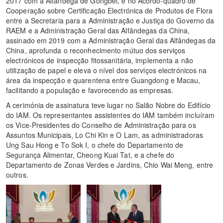
2017 com a Alfândega de Gongbei, e no Acordo-quadro de
Cooperação sobre Certificação Electrónica de Produtos de Flora
entre a Secretaria para a Administração e Justiça do Governo da
RAEM e a Administração Geral das Alfândegas da China,
assinado em 2019 com a Administração Geral das Alfândegas da
China, aprofunda o reconhecimento mútuo dos serviços
electrónicos de inspecção fitossanitária, implementa a não
utilização de papel e eleva o nível dos serviços electrónicos na
área da inspecção e quarentena entre Guangdong e Macau,
facilitando a população e favorecendo as empresas.
A cerimónia de assinatura teve lugar no Salão Nobre do Edifício
do IAM. Os representantes assistentes do IAM também incluíram
os Vice-Presidentes do Conselho de Administração para os
Assuntos Municipais, Lo Chi Kin e O Lam, as administradoras
Ung Sau Hong e To Sok I, o chefe do Departamento de
Segurança Alimentar, Cheong Kuai Tat, e a chefe do
Departamento de Zonas Verdes e Jardins, Chio Wai Meng, entre
outros.