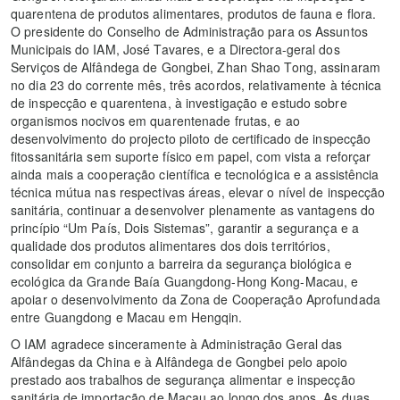
quarentena de produtos alimentares, produtos de fauna e flora.
O presidente do Conselho de Administração para os Assuntos
Municipais do IAM, José Tavares, e a Directora-geral dos
Serviços de Alfândega de Gongbei, Zhan Shao Tong, assinaram
no dia 23 do corrente mês, três acordos, relativamente à técnica
de inspecção e quarentena, à investigação e estudo sobre
organismos nocivos em quarentenade frutas, e ao
desenvolvimento do projecto piloto de certificado de inspecção
fitossanitária sem suporte físico em papel, com vista a reforçar
ainda mais a cooperação científica e tecnológica e a assistência
técnica mútua nas respectivas áreas, elevar o nível de inspecção
sanitária, continuar a desenvolver plenamente as vantagens do
princípio “Um País, Dois Sistemas”, garantir a segurança e a
qualidade dos produtos alimentares dos dois territórios,
consolidar em conjunto a barreira da segurança biológica e
ecológica da Grande Baía Guangdong-Hong Kong-Macau, e
apoiar o desenvolvimento da Zona de Cooperação Aprofundada
entre Guangdong e Macau em Hengqin.
O IAM agradece sinceramente à Administração Geral das
Alfândegas da China e à Alfândega de Gongbei pelo apoio
prestado aos trabalhos de segurança alimentar e inspecção
sanitária de importação de Macau ao longo dos anos. As duas