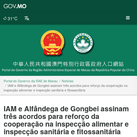
Portal
do
Governo
31°C
da
RAE
de
Macau
Portal do Governo da RAE de Macau
Notícias
IAM e Alfândega de Gongbei assinam três acordos para reforço da cooperação na
inspecção alimentar e inspecção sanitária e fitossanitária
IAM e Alfândega de Gongbei assinam
três acordos para reforço da
cooperação na inspecção alimentar e
inspecção sanitária e fitossanitária