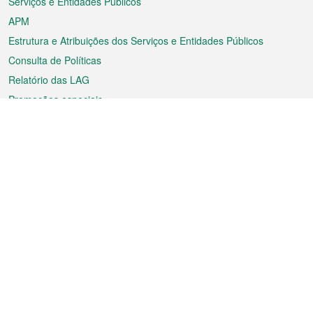
Serviços e Entidades Públicos
APM
Estrutura e Atribuições dos Serviços e Entidades Públicos
Consulta de Políticas
Relatório das LAG
Promoções especiais
Sobre a RAEM
Tempo
Transporte
Feriados
Cultura e lazer
Informação de Macau
Ficheiro sobre Macau
Estatísticas