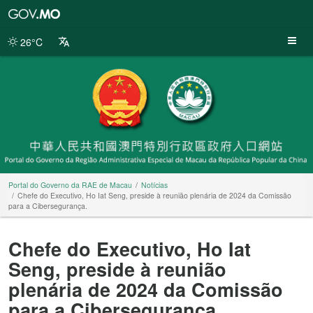
Portal
do
Governo
26°C
da
RAE
de
Macau
Portal do Governo da RAE de Macau
Notícias
Chefe do Executivo, Ho Iat Seng, preside à reunião plenária de 2024 da Comissão
para a Cibersegurança.
Chefe do Executivo, Ho Iat
Seng, preside à reunião
plenária de 2024 da Comissão
para a Cibersegurança.