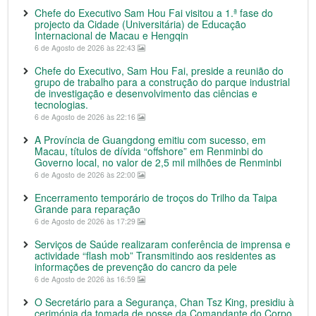
Chefe do Executivo Sam Hou Fai visitou a 1.ª fase do
projecto da Cidade (Universitária) de Educação
Internacional de Macau e Hengqin
6 de Agosto de 2026 às 22:43
Chefe do Executivo, Sam Hou Fai, preside a reunião do
grupo de trabalho para a construção do parque industrial
de investigação e desenvolvimento das ciências e
tecnologias.
6 de Agosto de 2026 às 22:16
A Província de Guangdong emitiu com sucesso, em
Macau, títulos de dívida “offshore” em Renminbi do
Governo local, no valor de 2,5 mil milhões de Renminbi
6 de Agosto de 2026 às 22:00
Encerramento temporário de troços do Trilho da Taipa
Grande para reparação
6 de Agosto de 2026 às 17:29
Serviços de Saúde realizaram conferência de imprensa e
actividade “flash mob” Transmitindo aos residentes as
informações de prevenção do cancro da pele
6 de Agosto de 2026 às 16:59
O Secretário para a Segurança, Chan Tsz King, presidiu à
cerimónia da tomada de posse da Comandante do Corpo