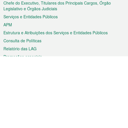
rodapé
Chefe do Executivo, Titulares dos Principais Cargos, Órgão
Legislativo e Órgãos Judiciais
Serviços e Entidades Públicos
APM
Estrutura e Atribuições dos Serviços e Entidades Públicos
Consulta de Políticas
Relatório das LAG
Promoções especiais
Sobre a RAEM
Tempo
Transporte
Feriados
Cultura e lazer
Informação de Macau
Ficheiro sobre Macau