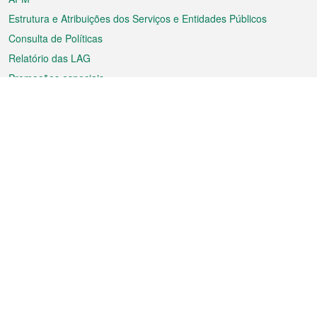
Estrutura e Atribuições dos Serviços e Entidades Públicos
Consulta de Políticas
Relatório das LAG
Promoções especiais
Sobre a RAEM
Tempo
Transporte
Feriados
Cultura e lazer
Informação de Macau
Ficheiro sobre Macau
Estatísticas
Anúncios