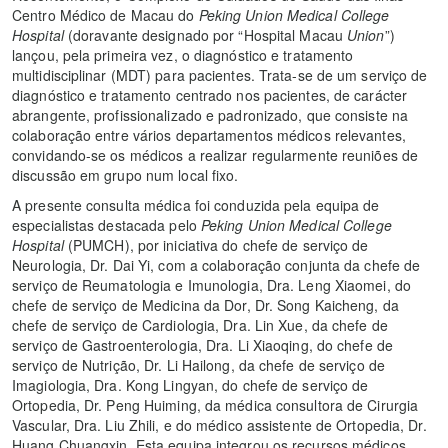
Centro Médico de Macau do
Peking Union Medical College
Hospital
(doravante designado por “Hospital Macau
Union
”)
lançou, pela primeira vez, o diagnóstico e tratamento
multidisciplinar (MDT) para pacientes. Trata-se de um serviço de
diagnóstico e tratamento centrado nos pacientes, de carácter
abrangente, profissionalizado e padronizado, que consiste na
colaboração entre vários departamentos médicos relevantes,
convidando-se os médicos a realizar regularmente reuniões de
discussão em grupo num local fixo.
A presente consulta médica foi conduzida pela equipa de
especialistas destacada pelo
Peking Union Medical College
Hospital
(PUMCH), por iniciativa do chefe de serviço de
Neurologia, Dr. Dai Yi, com a colaboração conjunta da chefe de
serviço de Reumatologia e Imunologia, Dra. Leng Xiaomei, do
chefe de serviço de Medicina da Dor, Dr. Song Kaicheng, da
chefe de serviço de Cardiologia, Dra. Lin Xue, da chefe de
serviço de Gastroenterologia, Dra. Li Xiaoqing, do chefe de
serviço de Nutrição, Dr. Li Hailong, da chefe de serviço de
Imagiologia, Dra. Kong Lingyan, do chefe de serviço de
Ortopedia, Dr. Peng Huiming, da médica consultora de Cirurgia
Vascular, Dra. Liu Zhili, e do médico assistente de Ortopedia, Dr.
Huang Chuangxin. Esta equipa integrou os recursos médicos